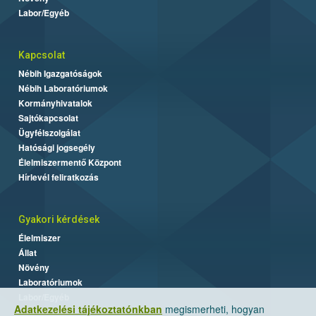
Labor/Egyéb
Kapcsolat
Nébih Igazgatóságok
Nébih Laboratóriumok
Kormányhivatalok
Sajtókapcsolat
Ügyfélszolgálat
Hatósági jogsegély
Élelmiszermentő Központ
Hírlevél feliratkozás
Gyakori kérdések
Élelmiszer
Állat
Növény
Laboratóriumok
Labor/Egyéb
Adatkezelési tájékoztatónkban
megismerheti, hogyan