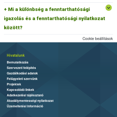
A fentiek alapján fenntarthatósági nyilatkozatnak minősül a
biomassza igazolás is, ahogyan egy ISCC farm nyilatkozat is,
Mi a különbség a fenntarthatósági
továbbá az ISCC delivery note, vagy a fenntarthatósági igazolás és
igazolás és a fenntarthatósági nyilatkozat
más tagállami fenntarthatósági rendszer szerinti fenntarthatósági
dokumentum is.
között?
Cookie beállítások
Hivatalunk
Bemutatkozás
Szervezeti felépítés
Gazdálkodási adatok
Felügyeleti szervünk
Projektek
Kapcsolódó linkek
Adatkezelési tájékoztató
Akadálymentességi nyilatkozat
Üzemeltetési információ