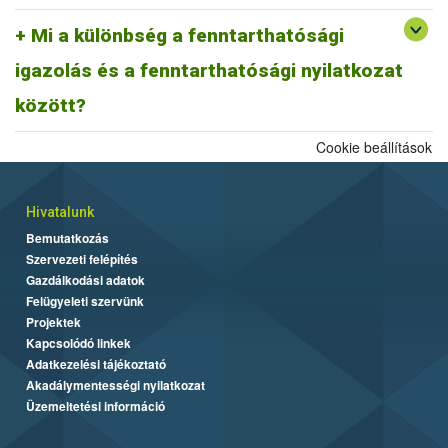
A fentiek alapján fenntarthatósági nyilatkozatnak minősül a
biomassza igazolás is, ahogyan egy ISCC farm nyilatkozat is,
Mi a különbség a fenntarthatósági
továbbá az ISCC delivery note, vagy a fenntarthatósági igazolás és
igazolás és a fenntarthatósági nyilatkozat
más tagállami fenntarthatósági rendszer szerinti fenntarthatósági
dokumentum is.
között?
Cookie beállítások
Hivatalunk
Bemutatkozás
Szervezeti felépítés
Gazdálkodási adatok
Felügyeleti szervünk
Projektek
Kapcsolódó linkek
Adatkezelési tájékoztató
Akadálymentességi nyilatkozat
Üzemeltetési információ