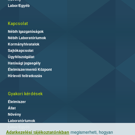
Labor/Egyéb
Kapcsolat
Nébih Igazgatóságok
Nébih Laboratóriumok
Kormányhivatalok
Sajtókapcsolat
Ügyfélszolgálat
Hatósági jogsegély
Élelmiszermentő Központ
Hírlevél feliratkozás
Gyakori kérdések
Élelmiszer
Állat
Növény
Laboratóriumok
Labor/Egyéb
Adatkezelési tájékoztatónkban
megismerheti, hogyan