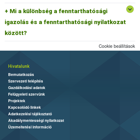
A fentiek alapján fenntarthatósági nyilatkozatnak minősül a
biomassza igazolás is, ahogyan egy ISCC farm nyilatkozat is,
Mi a különbség a fenntarthatósági
továbbá az ISCC delivery note, vagy a fenntarthatósági igazolás és
igazolás és a fenntarthatósági nyilatkozat
más tagállami fenntarthatósági rendszer szerinti fenntarthatósági
dokumentum is.
között?
Cookie beállítások
Hivatalunk
Bemutatkozás
Szervezeti felépítés
Gazdálkodási adatok
Felügyeleti szervünk
Projektek
Kapcsolódó linkek
Adatkezelési tájékoztató
Akadálymentességi nyilatkozat
Üzemeltetési információ