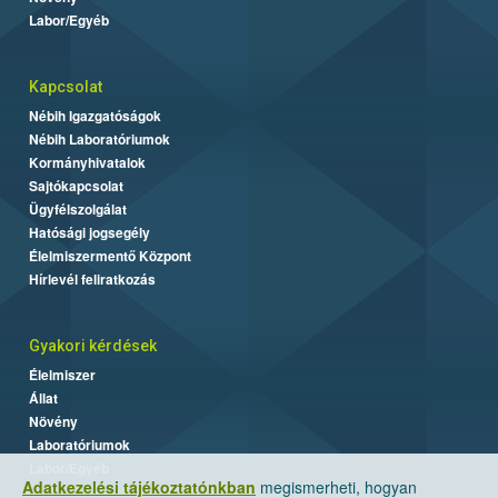
Labor/Egyéb
Kapcsolat
Nébih Igazgatóságok
Nébih Laboratóriumok
Kormányhivatalok
Sajtókapcsolat
Ügyfélszolgálat
Hatósági jogsegély
Élelmiszermentő Központ
Hírlevél feliratkozás
Gyakori kérdések
Élelmiszer
Állat
Növény
Laboratóriumok
Labor/Egyéb
Adatkezelési tájékoztatónkban
megismerheti, hogyan