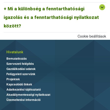
A fentiek alapján fenntarthatósági nyilatkozatnak minősül a
biomassza igazolás is, ahogyan egy ISCC farm nyilatkozat is,
Mi a különbség a fenntarthatósági
továbbá az ISCC delivery note, vagy a fenntarthatósági igazolás és
igazolás és a fenntarthatósági nyilatkozat
más tagállami fenntarthatósági rendszer szerinti fenntarthatósági
dokumentum is.
között?
Cookie beállítások
Hivatalunk
Bemutatkozás
Szervezeti felépítés
Gazdálkodási adatok
Felügyeleti szervünk
Projektek
Kapcsolódó linkek
Adatkezelési tájékoztató
Akadálymentességi nyilatkozat
Üzemeltetési információ