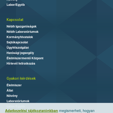
Labor/Egyéb
Kapcsolat
Nébih Igazgatóságok
Nébih Laboratóriumok
Kormányhivatalok
Sajtókapcsolat
Ügyfélszolgálat
Hatósági jogsegély
Élelmiszermentő Központ
Hírlevél feliratkozás
Gyakori kérdések
Élelmiszer
Állat
Növény
Laboratóriumok
Labor/Egyéb
Adatkezelési tájékoztatónkban
megismerheti, hogyan