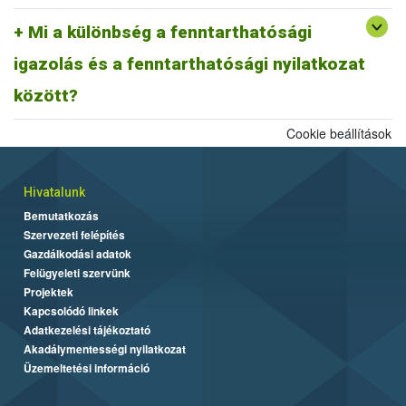
A fentiek alapján fenntarthatósági nyilatkozatnak minősül a
biomassza igazolás is, ahogyan egy ISCC farm nyilatkozat is,
Mi a különbség a fenntarthatósági
továbbá az ISCC delivery note, vagy a fenntarthatósági igazolás és
igazolás és a fenntarthatósági nyilatkozat
más tagállami fenntarthatósági rendszer szerinti fenntarthatósági
dokumentum is.
között?
Cookie beállítások
Hivatalunk
Bemutatkozás
Szervezeti felépítés
Gazdálkodási adatok
Felügyeleti szervünk
Projektek
Kapcsolódó linkek
Adatkezelési tájékoztató
Akadálymentességi nyilatkozat
Üzemeltetési információ