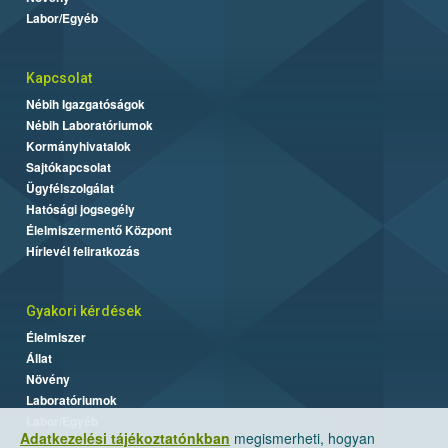
Labor/Egyéb
Kapcsolat
Nébih Igazgatóságok
Nébih Laboratóriumok
Kormányhivatalok
Sajtókapcsolat
Ügyfélszolgálat
Hatósági jogsegély
Élelmiszermentő Központ
Hírlevél feliratkozás
Gyakori kérdések
Élelmiszer
Állat
Növény
Laboratóriumok
Labor/Egyéb
Adatkezelési tájékoztatónkban
megismerheti, hogyan