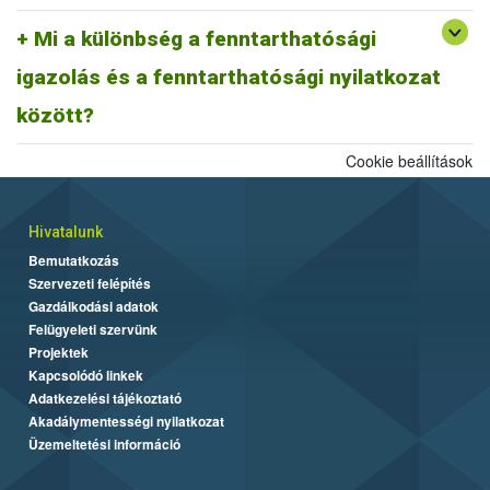
A fentiek alapján fenntarthatósági nyilatkozatnak minősül a
biomassza igazolás is, ahogyan egy ISCC farm nyilatkozat is,
Mi a különbség a fenntarthatósági
továbbá az ISCC delivery note, vagy a fenntarthatósági igazolás és
igazolás és a fenntarthatósági nyilatkozat
más tagállami fenntarthatósági rendszer szerinti fenntarthatósági
dokumentum is.
között?
Cookie beállítások
Hivatalunk
Bemutatkozás
Szervezeti felépítés
Gazdálkodási adatok
Felügyeleti szervünk
Projektek
Kapcsolódó linkek
Adatkezelési tájékoztató
Akadálymentességi nyilatkozat
Üzemeltetési információ