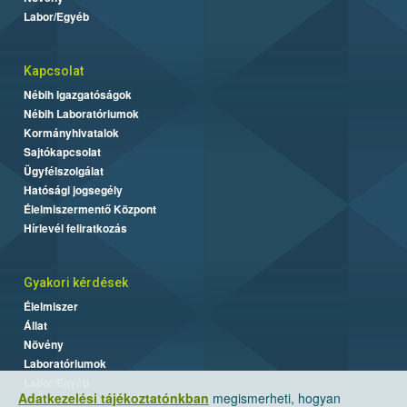
Labor/Egyéb
Kapcsolat
Nébih Igazgatóságok
Nébih Laboratóriumok
Kormányhivatalok
Sajtókapcsolat
Ügyfélszolgálat
Hatósági jogsegély
Élelmiszermentő Központ
Hírlevél feliratkozás
Gyakori kérdések
Élelmiszer
Állat
Növény
Laboratóriumok
Labor/Egyéb
Adatkezelési tájékoztatónkban
megismerheti, hogyan