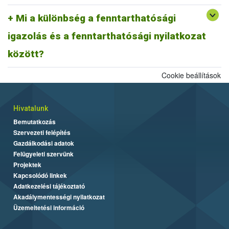
A fentiek alapján fenntarthatósági nyilatkozatnak minősül a
biomassza igazolás is, ahogyan egy ISCC farm nyilatkozat is,
Mi a különbség a fenntarthatósági
továbbá az ISCC delivery note, vagy a fenntarthatósági igazolás és
igazolás és a fenntarthatósági nyilatkozat
más tagállami fenntarthatósági rendszer szerinti fenntarthatósági
dokumentum is.
között?
Cookie beállítások
Hivatalunk
Bemutatkozás
Szervezeti felépítés
Gazdálkodási adatok
Felügyeleti szervünk
Projektek
Kapcsolódó linkek
Adatkezelési tájékoztató
Akadálymentességi nyilatkozat
Üzemeltetési információ