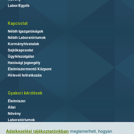
Labor/Egyéb
Kapcsolat
Nébih Igazgatóságok
Nébih Laboratóriumok
Kormányhivatalok
Sajtókapcsolat
Ügyfélszolgálat
Hatósági jogsegély
Élelmiszermentő Központ
Hírlevél feliratkozás
Gyakori kérdések
Élelmiszer
Állat
Növény
Laboratóriumok
Labor/Egyéb
Adatkezelési tájékoztatónkban
megismerheti, hogyan