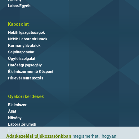
Labor/Egyéb
Kapcsolat
Nébih Igazgatóságok
Nébih Laboratóriumok
Kormányhivatalok
Sajtókapcsolat
Ügyfélszolgálat
Hatósági jogsegély
Élelmiszermentő Központ
Hírlevél feliratkozás
Gyakori kérdések
Élelmiszer
Állat
Növény
Laboratóriumok
Labor/Egyéb
Adatkezelési tájékoztatónkban
megismerheti, hogyan