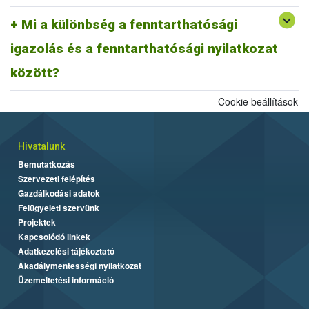
A fentiek alapján fenntarthatósági nyilatkozatnak minősül a
biomassza igazolás is, ahogyan egy ISCC farm nyilatkozat is,
Mi a különbség a fenntarthatósági
továbbá az ISCC delivery note, vagy a fenntarthatósági igazolás és
igazolás és a fenntarthatósági nyilatkozat
más tagállami fenntarthatósági rendszer szerinti fenntarthatósági
dokumentum is.
között?
Cookie beállítások
Hivatalunk
Bemutatkozás
Szervezeti felépítés
Gazdálkodási adatok
Felügyeleti szervünk
Projektek
Kapcsolódó linkek
Adatkezelési tájékoztató
Akadálymentességi nyilatkozat
Üzemeltetési információ