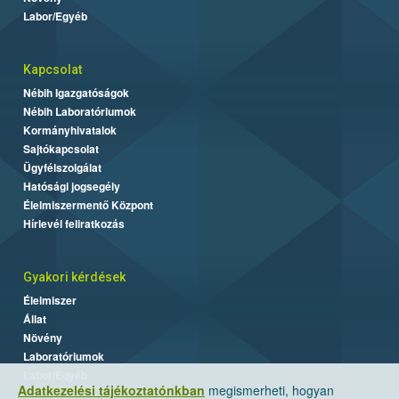
Labor/Egyéb
Kapcsolat
Nébih Igazgatóságok
Nébih Laboratóriumok
Kormányhivatalok
Sajtókapcsolat
Ügyfélszolgálat
Hatósági jogsegély
Élelmiszermentő Központ
Hírlevél feliratkozás
Gyakori kérdések
Élelmiszer
Állat
Növény
Laboratóriumok
Labor/Egyéb
Adatkezelési tájékoztatónkban
megismerheti, hogyan