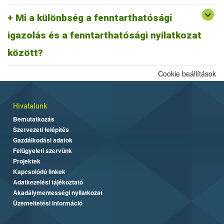
A fentiek alapján fenntarthatósági nyilatkozatnak minősül a
biomassza igazolás is, ahogyan egy ISCC farm nyilatkozat is,
Mi a különbség a fenntarthatósági
továbbá az ISCC delivery note, vagy a fenntarthatósági igazolás és
igazolás és a fenntarthatósági nyilatkozat
más tagállami fenntarthatósági rendszer szerinti fenntarthatósági
dokumentum is.
között?
Cookie beállítások
Hivatalunk
Bemutatkozás
Szervezeti felépítés
Gazdálkodási adatok
Felügyeleti szervünk
Projektek
Kapcsolódó linkek
Adatkezelési tájékoztató
Akadálymentességi nyilatkozat
Üzemeltetési információ