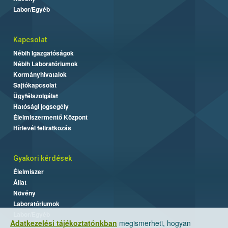
Labor/Egyéb
Kapcsolat
Nébih Igazgatóságok
Nébih Laboratóriumok
Kormányhivatalok
Sajtókapcsolat
Ügyfélszolgálat
Hatósági jogsegély
Élelmiszermentő Központ
Hírlevél feliratkozás
Gyakori kérdések
Élelmiszer
Állat
Növény
Laboratóriumok
Labor/Egyéb
Adatkezelési tájékoztatónkban
megismerheti, hogyan