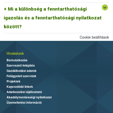
A fentiek alapján fenntarthatósági nyilatkozatnak minősül a
biomassza igazolás is, ahogyan egy ISCC farm nyilatkozat is,
Mi a különbség a fenntarthatósági
továbbá az ISCC delivery note, vagy a fenntarthatósági igazolás és
igazolás és a fenntarthatósági nyilatkozat
más tagállami fenntarthatósági rendszer szerinti fenntarthatósági
dokumentum is.
között?
Cookie beállítások
Hivatalunk
Bemutatkozás
Szervezeti felépítés
Gazdálkodási adatok
Felügyeleti szervünk
Projektek
Kapcsolódó linkek
Adatkezelési tájékoztató
Akadálymentességi nyilatkozat
Üzemeltetési információ