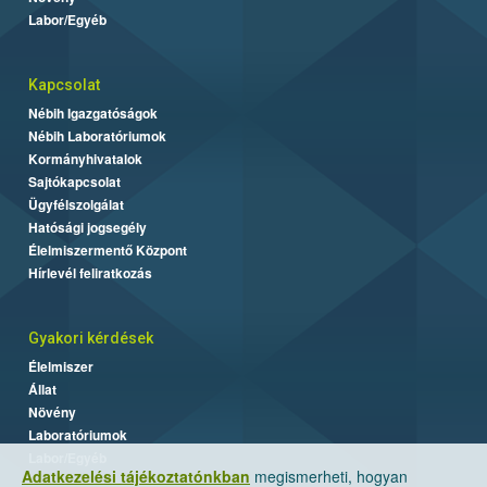
Labor/Egyéb
Kapcsolat
Nébih Igazgatóságok
Nébih Laboratóriumok
Kormányhivatalok
Sajtókapcsolat
Ügyfélszolgálat
Hatósági jogsegély
Élelmiszermentő Központ
Hírlevél feliratkozás
Gyakori kérdések
Élelmiszer
Állat
Növény
Laboratóriumok
Labor/Egyéb
Adatkezelési tájékoztatónkban
megismerheti, hogyan