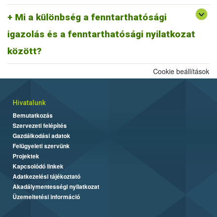
A fentiek alapján fenntarthatósági nyilatkozatnak minősül a
biomassza igazolás is, ahogyan egy ISCC farm nyilatkozat is,
Mi a különbség a fenntarthatósági
továbbá az ISCC delivery note, vagy a fenntarthatósági igazolás és
igazolás és a fenntarthatósági nyilatkozat
más tagállami fenntarthatósági rendszer szerinti fenntarthatósági
dokumentum is.
között?
Cookie beállítások
Hivatalunk
Bemutatkozás
Szervezeti felépítés
Gazdálkodási adatok
Felügyeleti szervünk
Projektek
Kapcsolódó linkek
Adatkezelési tájékoztató
Akadálymentességi nyilatkozat
Üzemeltetési információ