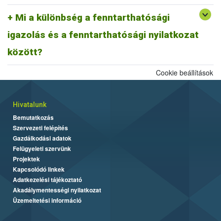
A fentiek alapján fenntarthatósági nyilatkozatnak minősül a
biomassza igazolás is, ahogyan egy ISCC farm nyilatkozat is,
Mi a különbség a fenntarthatósági
továbbá az ISCC delivery note, vagy a fenntarthatósági igazolás és
igazolás és a fenntarthatósági nyilatkozat
más tagállami fenntarthatósági rendszer szerinti fenntarthatósági
dokumentum is.
között?
Cookie beállítások
Hivatalunk
Bemutatkozás
Szervezeti felépítés
Gazdálkodási adatok
Felügyeleti szervünk
Projektek
Kapcsolódó linkek
Adatkezelési tájékoztató
Akadálymentességi nyilatkozat
Üzemeltetési információ