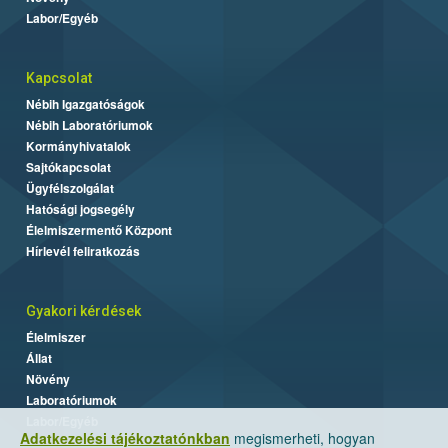
Labor/Egyéb
Kapcsolat
Nébih Igazgatóságok
Nébih Laboratóriumok
Kormányhivatalok
Sajtókapcsolat
Ügyfélszolgálat
Hatósági jogsegély
Élelmiszermentő Központ
Hírlevél feliratkozás
Gyakori kérdések
Élelmiszer
Állat
Növény
Laboratóriumok
Labor/Egyéb
Adatkezelési tájékoztatónkban
megismerheti, hogyan