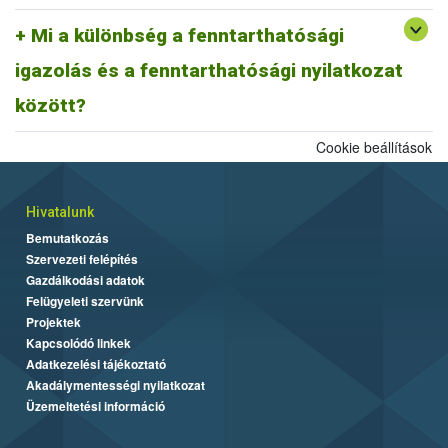
A fentiek alapján fenntarthatósági nyilatkozatnak minősül a
biomassza igazolás is, ahogyan egy ISCC farm nyilatkozat is,
Mi a különbség a fenntarthatósági
továbbá az ISCC delivery note, vagy a fenntarthatósági igazolás és
igazolás és a fenntarthatósági nyilatkozat
más tagállami fenntarthatósági rendszer szerinti fenntarthatósági
dokumentum is.
között?
Cookie beállítások
Hivatalunk
Bemutatkozás
Szervezeti felépítés
Gazdálkodási adatok
Felügyeleti szervünk
Projektek
Kapcsolódó linkek
Adatkezelési tájékoztató
Akadálymentességi nyilatkozat
Üzemeltetési információ