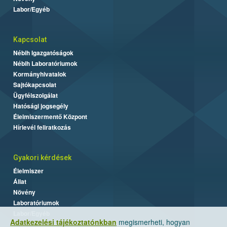
Labor/Egyéb
Kapcsolat
Nébih Igazgatóságok
Nébih Laboratóriumok
Kormányhivatalok
Sajtókapcsolat
Ügyfélszolgálat
Hatósági jogsegély
Élelmiszermentő Központ
Hírlevél feliratkozás
Gyakori kérdések
Élelmiszer
Állat
Növény
Laboratóriumok
Labor/Egyéb
Adatkezelési tájékoztatónkban
megismerheti, hogyan