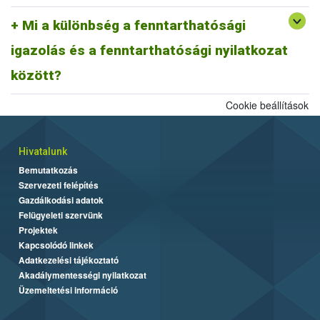
A fentiek alapján fenntarthatósági nyilatkozatnak minősül a
biomassza igazolás is, ahogyan egy ISCC farm nyilatkozat is,
Mi a különbség a fenntarthatósági
továbbá az ISCC delivery note, vagy a fenntarthatósági igazolás és
igazolás és a fenntarthatósági nyilatkozat
más tagállami fenntarthatósági rendszer szerinti fenntarthatósági
dokumentum is.
között?
Cookie beállítások
Hivatalunk
Bemutatkozás
Szervezeti felépítés
Gazdálkodási adatok
Felügyeleti szervünk
Projektek
Kapcsolódó linkek
Adatkezelési tájékoztató
Akadálymentességi nyilatkozat
Üzemeltetési információ