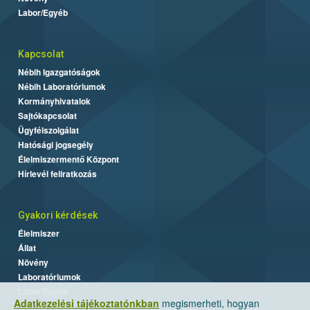
Labor/Egyéb
Kapcsolat
Nébih Igazgatóságok
Nébih Laboratóriumok
Kormányhivatalok
Sajtókapcsolat
Ügyfélszolgálat
Hatósági jogsegély
Élelmiszermentő Központ
Hírlevél feliratkozás
Gyakori kérdések
Élelmiszer
Állat
Növény
Laboratóriumok
Labor/Egyéb
Adatkezelési tájékoztatónkban
megismerheti, hogyan