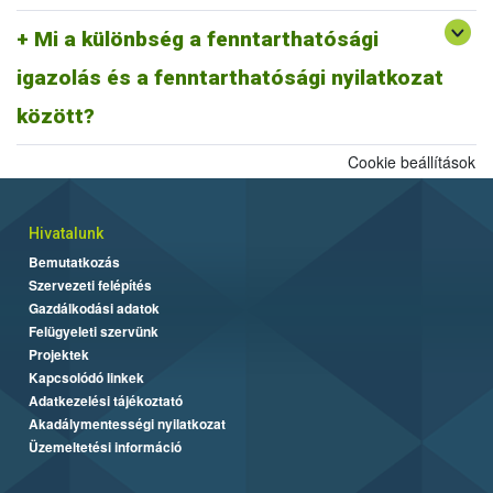
A fentiek alapján fenntarthatósági nyilatkozatnak minősül a
biomassza igazolás is, ahogyan egy ISCC farm nyilatkozat is,
Mi a különbség a fenntarthatósági
továbbá az ISCC delivery note, vagy a fenntarthatósági igazolás és
igazolás és a fenntarthatósági nyilatkozat
más tagállami fenntarthatósági rendszer szerinti fenntarthatósági
dokumentum is.
között?
Cookie beállítások
Hivatalunk
Bemutatkozás
Szervezeti felépítés
Gazdálkodási adatok
Felügyeleti szervünk
Projektek
Kapcsolódó linkek
Adatkezelési tájékoztató
Akadálymentességi nyilatkozat
Üzemeltetési információ