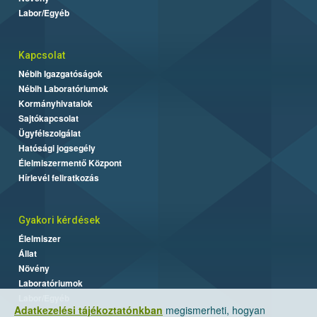
Labor/Egyéb
Kapcsolat
Nébih Igazgatóságok
Nébih Laboratóriumok
Kormányhivatalok
Sajtókapcsolat
Ügyfélszolgálat
Hatósági jogsegély
Élelmiszermentő Központ
Hírlevél feliratkozás
Gyakori kérdések
Élelmiszer
Állat
Növény
Laboratóriumok
Labor/Egyéb
Adatkezelési tájékoztatónkban
megismerheti, hogyan