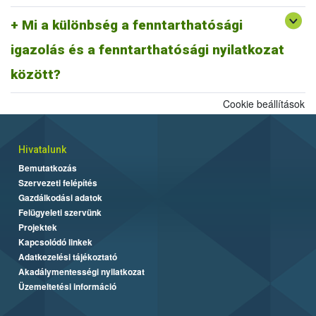
A fentiek alapján fenntarthatósági nyilatkozatnak minősül a
biomassza igazolás is, ahogyan egy ISCC farm nyilatkozat is,
Mi a különbség a fenntarthatósági
továbbá az ISCC delivery note, vagy a fenntarthatósági igazolás és
igazolás és a fenntarthatósági nyilatkozat
más tagállami fenntarthatósági rendszer szerinti fenntarthatósági
dokumentum is.
között?
Cookie beállítások
Hivatalunk
Bemutatkozás
Szervezeti felépítés
Gazdálkodási adatok
Felügyeleti szervünk
Projektek
Kapcsolódó linkek
Adatkezelési tájékoztató
Akadálymentességi nyilatkozat
Üzemeltetési információ