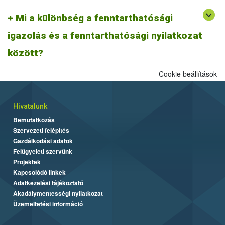
A fentiek alapján fenntarthatósági nyilatkozatnak minősül a
biomassza igazolás is, ahogyan egy ISCC farm nyilatkozat is,
Mi a különbség a fenntarthatósági
továbbá az ISCC delivery note, vagy a fenntarthatósági igazolás és
igazolás és a fenntarthatósági nyilatkozat
más tagállami fenntarthatósági rendszer szerinti fenntarthatósági
dokumentum is.
között?
Cookie beállítások
Hivatalunk
Bemutatkozás
Szervezeti felépítés
Gazdálkodási adatok
Felügyeleti szervünk
Projektek
Kapcsolódó linkek
Adatkezelési tájékoztató
Akadálymentességi nyilatkozat
Üzemeltetési információ