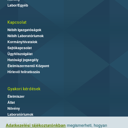
Labor/Egyéb
Kapcsolat
Nébih Igazgatóságok
Nébih Laboratóriumok
Kormányhivatalok
Sajtókapcsolat
Ügyfélszolgálat
Hatósági jogsegély
Élelmiszermentő Központ
Hírlevél feliratkozás
Gyakori kérdések
Élelmiszer
Állat
Növény
Laboratóriumok
Labor/Egyéb
Adatkezelési tájékoztatónkban
megismerheti, hogyan