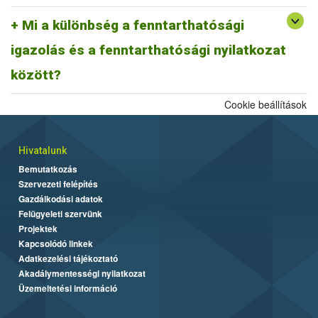
A fentiek alapján fenntarthatósági nyilatkozatnak minősül a
biomassza igazolás is, ahogyan egy ISCC farm nyilatkozat is,
Mi a különbség a fenntarthatósági
továbbá az ISCC delivery note, vagy a fenntarthatósági igazolás és
igazolás és a fenntarthatósági nyilatkozat
más tagállami fenntarthatósági rendszer szerinti fenntarthatósági
dokumentum is.
között?
Cookie beállítások
Hivatalunk
Bemutatkozás
Szervezeti felépítés
Gazdálkodási adatok
Felügyeleti szervünk
Projektek
Kapcsolódó linkek
Adatkezelési tájékoztató
Akadálymentességi nyilatkozat
Üzemeltetési információ