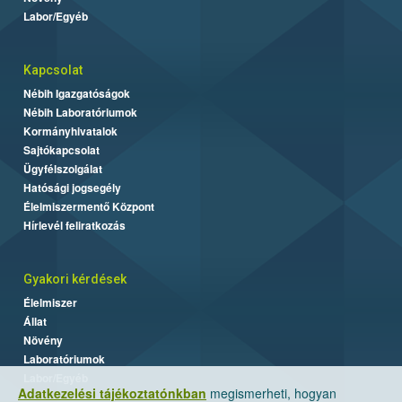
Labor/Egyéb
Kapcsolat
Nébih Igazgatóságok
Nébih Laboratóriumok
Kormányhivatalok
Sajtókapcsolat
Ügyfélszolgálat
Hatósági jogsegély
Élelmiszermentő Központ
Hírlevél feliratkozás
Gyakori kérdések
Élelmiszer
Állat
Növény
Laboratóriumok
Labor/Egyéb
Adatkezelési tájékoztatónkban
megismerheti, hogyan