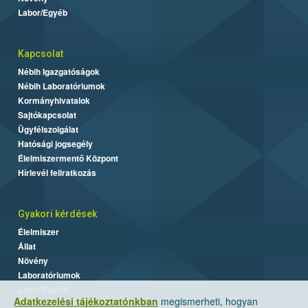
Labor/Egyéb
Kapcsolat
Nébih Igazgatóságok
Nébih Laboratóriumok
Kormányhivatalok
Sajtókapcsolat
Ügyfélszolgálat
Hatósági jogsegély
Élelmiszermentő Központ
Hírlevél feliratkozás
Gyakori kérdések
Élelmiszer
Állat
Növény
Laboratóriumok
Labor/Egyéb
Adatkezelési tájékoztatónkban
megismerheti, hogyan