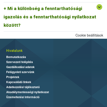
A fentiek alapján fenntarthatósági nyilatkozatnak minősül a
biomassza igazolás is, ahogyan egy ISCC farm nyilatkozat is,
Mi a különbség a fenntarthatósági
továbbá az ISCC delivery note, vagy a fenntarthatósági igazolás és
igazolás és a fenntarthatósági nyilatkozat
más tagállami fenntarthatósági rendszer szerinti fenntarthatósági
dokumentum is.
között?
Cookie beállítások
Hivatalunk
Bemutatkozás
Szervezeti felépítés
Gazdálkodási adatok
Felügyeleti szervünk
Projektek
Kapcsolódó linkek
Adatkezelési tájékoztató
Akadálymentességi nyilatkozat
Üzemeltetési információ