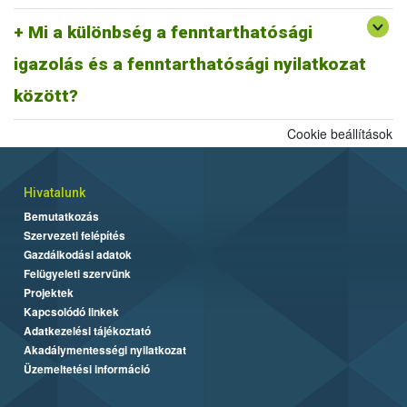
A fentiek alapján fenntarthatósági nyilatkozatnak minősül a
biomassza igazolás is, ahogyan egy ISCC farm nyilatkozat is,
Mi a különbség a fenntarthatósági
továbbá az ISCC delivery note, vagy a fenntarthatósági igazolás és
igazolás és a fenntarthatósági nyilatkozat
más tagállami fenntarthatósági rendszer szerinti fenntarthatósági
dokumentum is.
között?
Cookie beállítások
Hivatalunk
Bemutatkozás
Szervezeti felépítés
Gazdálkodási adatok
Felügyeleti szervünk
Projektek
Kapcsolódó linkek
Adatkezelési tájékoztató
Akadálymentességi nyilatkozat
Üzemeltetési információ