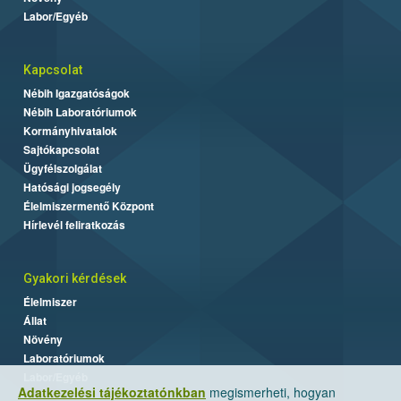
Labor/Egyéb
Kapcsolat
Nébih Igazgatóságok
Nébih Laboratóriumok
Kormányhivatalok
Sajtókapcsolat
Ügyfélszolgálat
Hatósági jogsegély
Élelmiszermentő Központ
Hírlevél feliratkozás
Gyakori kérdések
Élelmiszer
Állat
Növény
Laboratóriumok
Labor/Egyéb
Adatkezelési tájékoztatónkban
megismerheti, hogyan