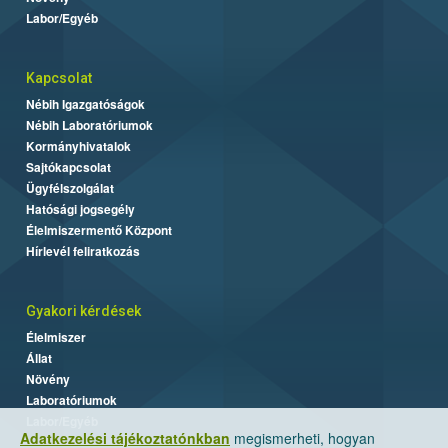
Labor/Egyéb
Kapcsolat
Nébih Igazgatóságok
Nébih Laboratóriumok
Kormányhivatalok
Sajtókapcsolat
Ügyfélszolgálat
Hatósági jogsegély
Élelmiszermentő Központ
Hírlevél feliratkozás
Gyakori kérdések
Élelmiszer
Állat
Növény
Laboratóriumok
Labor/Egyéb
Adatkezelési tájékoztatónkban
megismerheti, hogyan