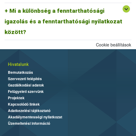
A fentiek alapján fenntarthatósági nyilatkozatnak minősül a
biomassza igazolás is, ahogyan egy ISCC farm nyilatkozat is,
Mi a különbség a fenntarthatósági
továbbá az ISCC delivery note, vagy a fenntarthatósági igazolás és
igazolás és a fenntarthatósági nyilatkozat
más tagállami fenntarthatósági rendszer szerinti fenntarthatósági
dokumentum is.
között?
Cookie beállítások
Hivatalunk
Bemutatkozás
Szervezeti felépítés
Gazdálkodási adatok
Felügyeleti szervünk
Projektek
Kapcsolódó linkek
Adatkezelési tájékoztató
Akadálymentességi nyilatkozat
Üzemeltetési információ