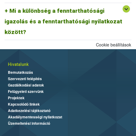
A fentiek alapján fenntarthatósági nyilatkozatnak minősül a
biomassza igazolás is, ahogyan egy ISCC farm nyilatkozat is,
Mi a különbség a fenntarthatósági
továbbá az ISCC delivery note, vagy a fenntarthatósági igazolás és
igazolás és a fenntarthatósági nyilatkozat
más tagállami fenntarthatósági rendszer szerinti fenntarthatósági
dokumentum is.
között?
Cookie beállítások
Hivatalunk
Bemutatkozás
Szervezeti felépítés
Gazdálkodási adatok
Felügyeleti szervünk
Projektek
Kapcsolódó linkek
Adatkezelési tájékoztató
Akadálymentességi nyilatkozat
Üzemeltetési információ