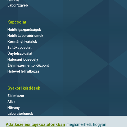
Labor/Egyéb
Kapcsolat
Nébih Igazgatóságok
Nébih Laboratóriumok
Kormányhivatalok
Sajtókapcsolat
Ügyfélszolgálat
Hatósági jogsegély
Élelmiszermentő Központ
Hírlevél feliratkozás
Gyakori kérdések
Élelmiszer
Állat
Növény
Laboratóriumok
Labor/Egyéb
Adatkezelési tájékoztatónkban
megismerheti, hogyan