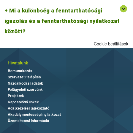
A fentiek alapján fenntarthatósági nyilatkozatnak minősül a
biomassza igazolás is, ahogyan egy ISCC farm nyilatkozat is,
Mi a különbség a fenntarthatósági
továbbá az ISCC delivery note, vagy a fenntarthatósági igazolás és
igazolás és a fenntarthatósági nyilatkozat
más tagállami fenntarthatósági rendszer szerinti fenntarthatósági
dokumentum is.
között?
Cookie beállítások
Hivatalunk
Bemutatkozás
Szervezeti felépítés
Gazdálkodási adatok
Felügyeleti szervünk
Projektek
Kapcsolódó linkek
Adatkezelési tájékoztató
Akadálymentességi nyilatkozat
Üzemeltetési információ