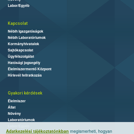
Labor/Egyéb
Kapcsolat
Nébih Igazgatóságok
Nébih Laboratóriumok
Kormányhivatalok
Sajtókapcsolat
Ügyfélszolgálat
Hatósági jogsegély
Élelmiszermentő Központ
Hírlevél feliratkozás
Gyakori kérdések
Élelmiszer
Állat
Növény
Laboratóriumok
Labor/Egyéb
Adatkezelési tájékoztatónkban
megismerheti, hogyan