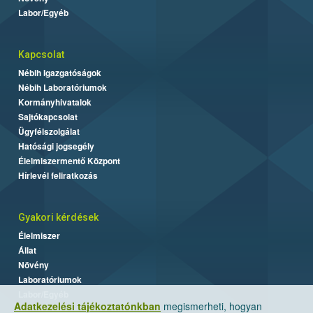
Labor/Egyéb
Kapcsolat
Nébih Igazgatóságok
Nébih Laboratóriumok
Kormányhivatalok
Sajtókapcsolat
Ügyfélszolgálat
Hatósági jogsegély
Élelmiszermentő Központ
Hírlevél feliratkozás
Gyakori kérdések
Élelmiszer
Állat
Növény
Laboratóriumok
Labor/Egyéb
Adatkezelési tájékoztatónkban
megismerheti, hogyan