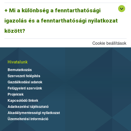
A fentiek alapján fenntarthatósági nyilatkozatnak minősül a
biomassza igazolás is, ahogyan egy ISCC farm nyilatkozat is,
Mi a különbség a fenntarthatósági
továbbá az ISCC delivery note, vagy a fenntarthatósági igazolás és
igazolás és a fenntarthatósági nyilatkozat
más tagállami fenntarthatósági rendszer szerinti fenntarthatósági
dokumentum is.
között?
Cookie beállítások
Hivatalunk
Bemutatkozás
Szervezeti felépítés
Gazdálkodási adatok
Felügyeleti szervünk
Projektek
Kapcsolódó linkek
Adatkezelési tájékoztató
Akadálymentességi nyilatkozat
Üzemeltetési információ