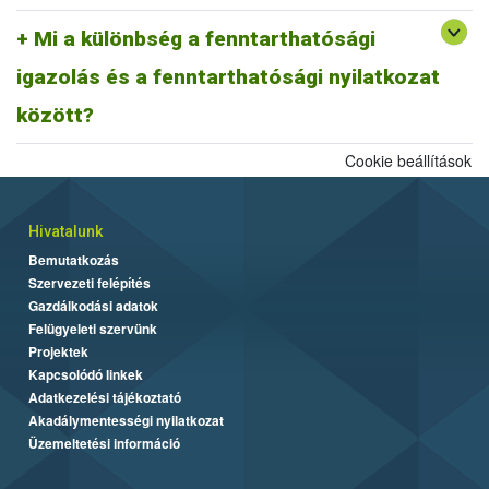
A fentiek alapján fenntarthatósági nyilatkozatnak minősül a
biomassza igazolás is, ahogyan egy ISCC farm nyilatkozat is,
Mi a különbség a fenntarthatósági
továbbá az ISCC delivery note, vagy a fenntarthatósági igazolás és
igazolás és a fenntarthatósági nyilatkozat
más tagállami fenntarthatósági rendszer szerinti fenntarthatósági
dokumentum is.
között?
Cookie beállítások
Hivatalunk
Bemutatkozás
Szervezeti felépítés
Gazdálkodási adatok
Felügyeleti szervünk
Projektek
Kapcsolódó linkek
Adatkezelési tájékoztató
Akadálymentességi nyilatkozat
Üzemeltetési információ