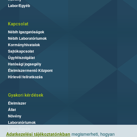
Labor/Egyéb
Kapcsolat
Nébih Igazgatóságok
Nébih Laboratóriumok
Kormányhivatalok
Sajtókapcsolat
Ügyfélszolgálat
Hatósági jogsegély
Élelmiszermentő Központ
Hírlevél feliratkozás
Gyakori kérdések
Élelmiszer
Állat
Növény
Laboratóriumok
Labor/Egyéb
Adatkezelési tájékoztatónkban
megismerheti, hogyan