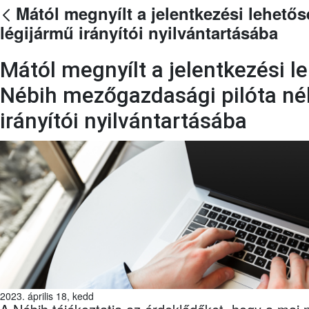
Mától megnyílt a jelentkezési lehető
légijármű irányítói nyilvántartásába
Mától megnyílt a jelentkezési l
Nébih mezőgazdasági pilóta nél
irányítói nyilvántartásába
2023. április 18, kedd