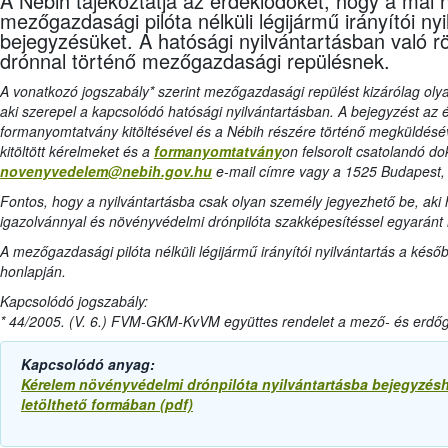
A Nébih tájékoztatja az érdeklődőket, hogy a mai 
mezőgazdasági pilóta nélküli légijármű irányítói ny
bejegyzésüket. A hatósági nyilvántartásban való rö
drónnal történő mezőgazdasági repülésnek.
A vonatkozó jogszabály* szerint mezőgazdasági repülést kizárólag oly
aki szerepel a kapcsolódó hatósági nyilvántartásban. A bejegyzést az ér
formanyomtatvány kitöltésével és a Nébih részére történő megküldésév
kitöltött kérelmeket és a
formanyomtatvány
on felsorolt csatolandó 
novenyvedelem@nebih.gov.hu
e-mail címre vagy a 1525 Budapest, P
Fontos, hogy a nyilvántartásba csak olyan személy jegyezhető be, aki 
igazolvánnyal és növényvédelmi drónpilóta szakképesítéssel egyaránt 
A mezőgazdasági pilóta nélküli légijármű irányítói nyilvántartás a késő
honlapján.
Kapcsolódó jogszabály:
* 44/2005. (V. 6.) FVM-GKM-KvVM együttes rendelet a mező- és erdő
Kapcsolódó anyag:
Kérelem növényvédelmi drónpilóta nyilvántartásba bejegyzés
letölthető formában (pdf)