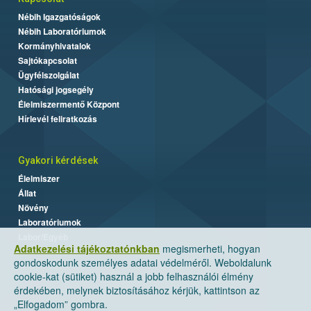
Nébih Igazgatóságok
Nébih Laboratóriumok
Kormányhivatalok
Sajtókapcsolat
Ügyfélszolgálat
Hatósági jogsegély
Élelmiszermentő Központ
Hírlevél feliratkozás
Gyakori kérdések
Élelmiszer
Állat
Növény
Laboratóriumok
Labor/Egyéb
Adatkezelési tájékoztatónkban
megismerheti, hogyan
gondoskodunk személyes adatai védelméről. Weboldalunk
cookie-kat (sütiket) használ a jobb felhasználói élmény
érdekében, melynek biztosításához kérjük, kattintson az
„Elfogadom” gombra.