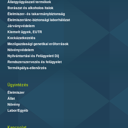
Állatgyógyászati termékek
Borászat és alkoholos italok
Élelmiszer- és takarmánybiztonság
Élelmiszerlánc-biztonsági laborhálózat
Járványvédelem
Kiemelt ügyek, EUTR
Kockázatkezelés
Mezőgazdasági genetikai erőforrások
Növényvédelem
Nyilvántartási és Felügyeleti Díj
Rendszerszervezés és felügyelet
Termékpálya-ellenőrzés
Ügyintézés
Élelmiszer
Állat
Növény
Labor/Egyéb
Kapcsolat