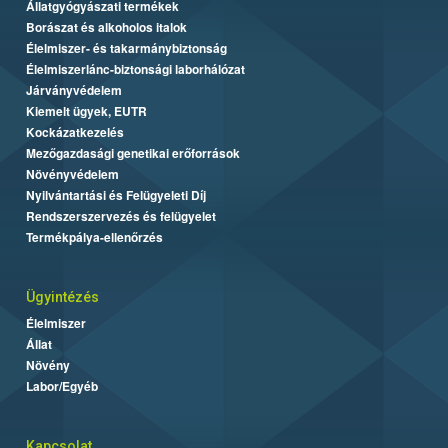
Állatgyógyászati termékek
Borászat és alkoholos italok
Élelmiszer- és takarmánybiztonság
Élelmiszerlánc-biztonsági laborhálózat
Járványvédelem
Kiemelt ügyek, EUTR
Kockázatkezelés
Mezőgazdasági genetikai erőforrások
Növényvédelem
Nyilvántartási és Felügyeleti Díj
Rendszerszervezés és felügyelet
Termékpálya-ellenőrzés
Ügyintézés
Élelmiszer
Állat
Növény
Labor/Egyéb
Kapcsolat