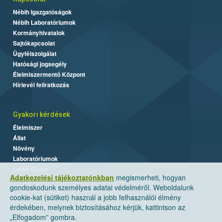
Nébih Igazgatóságok
Nébih Laboratóriumok
Kormányhivatalok
Sajtókapcsolat
Ügyfélszolgálat
Hatósági jogsegély
Élelmiszermentő Központ
Hírlevél feliratkozás
Gyakori kérdések
Élelmiszer
Állat
Növény
Laboratóriumok
Labor/Egyéb
Adatkezelési tájékoztatónkban
megismerheti, hogyan
gondoskodunk személyes adatai védelméről. Weboldalunk
cookie-kat (sütiket) használ a jobb felhasználói élmény
érdekében, melynek biztosításához kérjük, kattintson az
„Elfogadom” gombra.