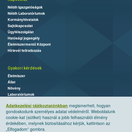
Nébih Igazgatóságok
Nébih Laboratóriumok
Kormányhivatalok
Sajtókapcsolat
Ügyfélszolgálat
Hatósági jogsegély
Élelmiszermentő Központ
Hírlevél feliratkozás
Gyakori kérdések
Élelmiszer
Állat
Növény
Laboratóriumok
Labor/Egyéb
Adatkezelési tájékoztatónkban
megismerheti, hogyan
gondoskodunk személyes adatai védelméről. Weboldalunk
cookie-kat (sütiket) használ a jobb felhasználói élmény
érdekében, melynek biztosításához kérjük, kattintson az
„Elfogadom” gombra.