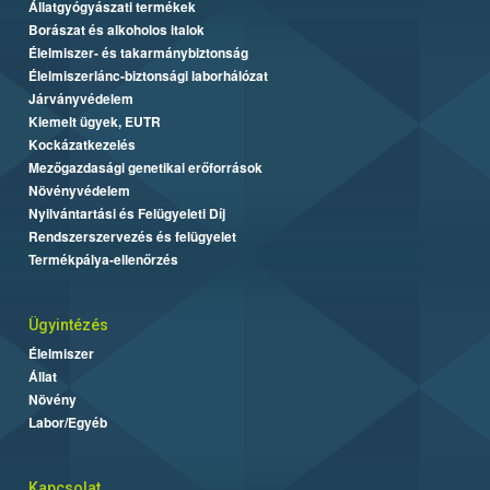
Állatgyógyászati termékek
Borászat és alkoholos italok
Élelmiszer- és takarmánybiztonság
Élelmiszerlánc-biztonsági laborhálózat
Járványvédelem
Kiemelt ügyek, EUTR
Kockázatkezelés
Mezőgazdasági genetikai erőforrások
Növényvédelem
Nyilvántartási és Felügyeleti Díj
Rendszerszervezés és felügyelet
Termékpálya-ellenőrzés
Ügyintézés
Élelmiszer
Állat
Növény
Labor/Egyéb
Kapcsolat