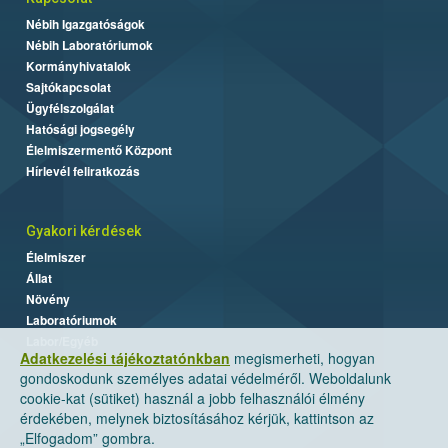
Nébih Igazgatóságok
Nébih Laboratóriumok
Kormányhivatalok
Sajtókapcsolat
Ügyfélszolgálat
Hatósági jogsegély
Élelmiszermentő Központ
Hírlevél feliratkozás
Gyakori kérdések
Élelmiszer
Állat
Növény
Laboratóriumok
Labor/Egyéb
Adatkezelési tájékoztatónkban
megismerheti, hogyan
gondoskodunk személyes adatai védelméről. Weboldalunk
cookie-kat (sütiket) használ a jobb felhasználói élmény
érdekében, melynek biztosításához kérjük, kattintson az
„Elfogadom” gombra.