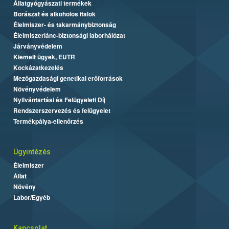
Állatgyógyászati termékek
Borászat és alkoholos italok
Élelmiszer- és takarmánybiztonság
Élelmiszerlánc-biztonsági laborhálózat
Járványvédelem
Kiemelt ügyek, EUTR
Kockázatkezelés
Mezőgazdasági genetikai erőforrások
Növényvédelem
Nyilvántartási és Felügyeleti Díj
Rendszerszervezés és felügyelet
Termékpálya-ellenőrzés
Ügyintézés
Élelmiszer
Állat
Növény
Labor/Egyéb
Kapcsolat