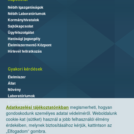
Nébih Igazgatóságok
Nébih Laboratóriumok
Kormányhivatalok
Sajtókapcsolat
Ügyfélszolgálat
Hatósági jogsegély
Élelmiszermentő Központ
Hírlevél feliratkozás
Gyakori kérdések
Élelmiszer
Állat
Növény
Laboratóriumok
Labor/Egyéb
Adatkezelési tájékoztatónkban
megismerheti, hogyan
gondoskodunk személyes adatai védelméről. Weboldalunk
cookie-kat (sütiket) használ a jobb felhasználói élmény
érdekében, melynek biztosításához kérjük, kattintson az
„Elfogadom” gombra.