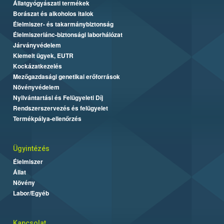
Állatgyógyászati termékek
Borászat és alkoholos italok
Élelmiszer- és takarmánybiztonság
Élelmiszerlánc-biztonsági laborhálózat
Járványvédelem
Kiemelt ügyek, EUTR
Kockázatkezelés
Mezőgazdasági genetikai erőforrások
Növényvédelem
Nyilvántartási és Felügyeleti Díj
Rendszerszervezés és felügyelet
Termékpálya-ellenőrzés
Ügyintézés
Élelmiszer
Állat
Növény
Labor/Egyéb
Kapcsolat