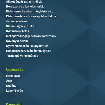
Állatgyógyászati termékek
Borászat és alkoholos italok
Élelmiszer- és takarmánybiztonság
Élelmiszerlánc-biztonsági laborhálózat
Járványvédelem
Kiemelt ügyek, EUTR
Kockázatkezelés
Mezőgazdasági genetikai erőforrások
Növényvédelem
Nyilvántartási és Felügyeleti Díj
Rendszerszervezés és felügyelet
Termékpálya-ellenőrzés
Ügyintézés
Élelmiszer
Állat
Növény
Labor/Egyéb
Kapcsolat