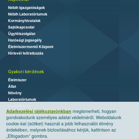
Nébih Igazgatóságok
Nébih Laboratóriumok
Kormányhivatalok
Sajtókapcsolat
Ügyfélszolgálat
Hatósági jogsegély
Élelmiszermentő Központ
Hírlevél feliratkozás
Gyakori kérdések
Élelmiszer
Állat
Növény
Laboratóriumok
Labor/Egyéb
Adatkezelési tájékoztatónkban
megismerheti, hogyan
gondoskodunk személyes adatai védelméről. Weboldalunk
cookie-kat (sütiket) használ a jobb felhasználói élmény
érdekében, melynek biztosításához kérjük, kattintson az
„Elfogadom” gombra.