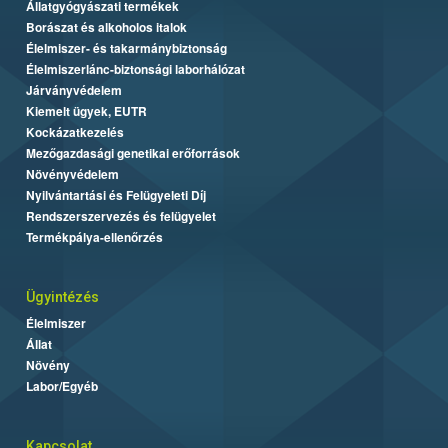
Állatgyógyászati termékek
Borászat és alkoholos italok
Élelmiszer- és takarmánybiztonság
Élelmiszerlánc-biztonsági laborhálózat
Járványvédelem
Kiemelt ügyek, EUTR
Kockázatkezelés
Mezőgazdasági genetikai erőforrások
Növényvédelem
Nyilvántartási és Felügyeleti Díj
Rendszerszervezés és felügyelet
Termékpálya-ellenőrzés
Ügyintézés
Élelmiszer
Állat
Növény
Labor/Egyéb
Kapcsolat