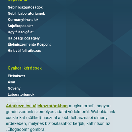
Nébih Igazgatóságok
Nébih Laboratóriumok
Kormányhivatalok
Sajtókapcsolat
Ügyfélszolgálat
Hatósági jogsegély
Élelmiszermentő Központ
Hírlevél feliratkozás
Gyakori kérdések
Élelmiszer
Állat
Növény
Laboratóriumok
Labor/Egyéb
Adatkezelési tájékoztatónkban
megismerheti, hogyan
gondoskodunk személyes adatai védelméről. Weboldalunk
cookie-kat (sütiket) használ a jobb felhasználói élmény
érdekében, melynek biztosításához kérjük, kattintson az
„Elfogadom” gombra.