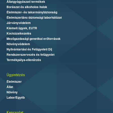
Állatgyógyászati termékek
Borászat és alkoholos italok
Élelmiszer- és takarmánybiztonság
Élelmiszerlánc-biztonsági laborhálózat
Járványvédelem
Kiemelt ügyek, EUTR
Kockázatkezelés
Mezőgazdasági genetikai erőforrások
Növényvédelem
Nyilvántartási és Felügyeleti Díj
Rendszerszervezés és felügyelet
Termékpálya-ellenőrzés
Ügyintézés
Élelmiszer
Állat
Növény
Labor/Egyéb
Kapcsolat