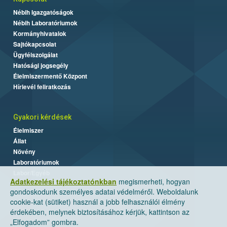
Nébih Igazgatóságok
Nébih Laboratóriumok
Kormányhivatalok
Sajtókapcsolat
Ügyfélszolgálat
Hatósági jogsegély
Élelmiszermentő Központ
Hírlevél feliratkozás
Gyakori kérdések
Élelmiszer
Állat
Növény
Laboratóriumok
Labor/Egyéb
Adatkezelési tájékoztatónkban
megismerheti, hogyan
gondoskodunk személyes adatai védelméről. Weboldalunk
cookie-kat (sütiket) használ a jobb felhasználói élmény
érdekében, melynek biztosításához kérjük, kattintson az
„Elfogadom” gombra.