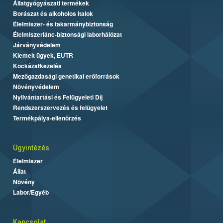
Állatgyógyászati termékek
Borászat és alkoholos italok
Élelmiszer- és takarmánybiztonság
Élelmiszerlánc-biztonsági laborhálózat
Járványvédelem
Kiemelt ügyek, EUTR
Kockázatkezelés
Mezőgazdasági genetikai erőforrások
Növényvédelem
Nyilvántartási és Felügyeleti Díj
Rendszerszervezés és felügyelet
Termékpálya-ellenőrzés
Ügyintézés
Élelmiszer
Állat
Növény
Labor/Egyéb
Kapcsolat