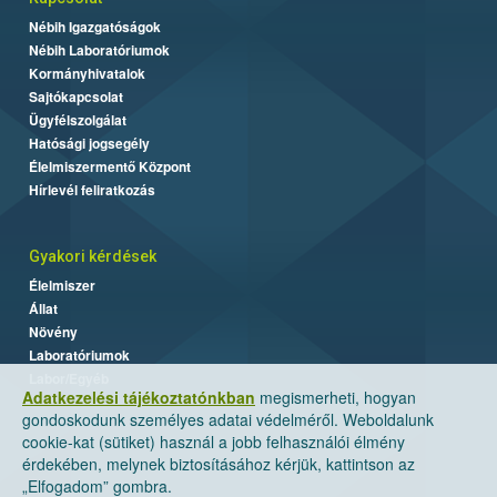
Nébih Igazgatóságok
Nébih Laboratóriumok
Kormányhivatalok
Sajtókapcsolat
Ügyfélszolgálat
Hatósági jogsegély
Élelmiszermentő Központ
Hírlevél feliratkozás
Gyakori kérdések
Élelmiszer
Állat
Növény
Laboratóriumok
Labor/Egyéb
Adatkezelési tájékoztatónkban
megismerheti, hogyan
gondoskodunk személyes adatai védelméről. Weboldalunk
cookie-kat (sütiket) használ a jobb felhasználói élmény
érdekében, melynek biztosításához kérjük, kattintson az
„Elfogadom” gombra.