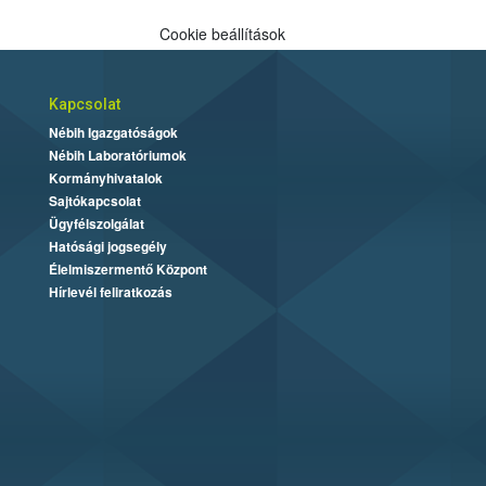
Cookie beállítások
Kapcsolat
Nébih Igazgatóságok
Nébih Laboratóriumok
Kormányhivatalok
Sajtókapcsolat
Ügyfélszolgálat
Hatósági jogsegély
Élelmiszermentő Központ
Hírlevél feliratkozás