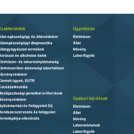
Szakterületek
Ügyintézés
Állat-egészségügy és állatvédelem
Élelmiszer
Állategészségügyi diagnosztika
Állat
Állatgyógyászati termékek
Növény
Borászat és alkoholos italok
Labor/Egyéb
Élelmiszer- és takarmánybiztonság
Élelmiszerlánc-biztonsági laborhálózat
Járványvédelem
Kiemelt ügyek, EUTR
Kockázatkezelés
Mezőgazdasági genetikai erőforrások
Gyakori kérdések
Növényvédelem
Nyilvántartási és Felügyeleti Díj
Élelmiszer
Rendszerszervezés és felügyelet
Állat
Termékpálya-ellenőrzés
Növény
Laboratóriumok
Labor/Egyéb