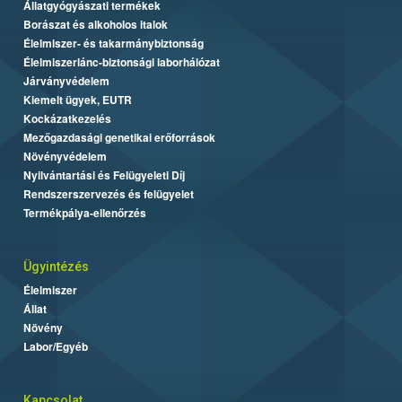
Állatgyógyászati termékek
Borászat és alkoholos italok
Élelmiszer- és takarmánybiztonság
Élelmiszerlánc-biztonsági laborhálózat
Járványvédelem
Kiemelt ügyek, EUTR
Kockázatkezelés
Mezőgazdasági genetikai erőforrások
Növényvédelem
Nyilvántartási és Felügyeleti Díj
Rendszerszervezés és felügyelet
Termékpálya-ellenőrzés
Ügyintézés
Élelmiszer
Állat
Növény
Labor/Egyéb
Kapcsolat