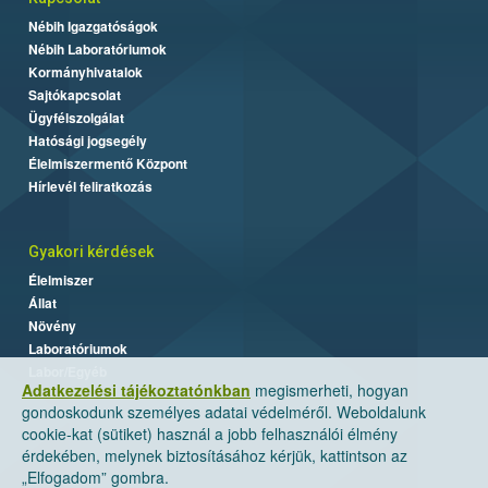
Nébih Igazgatóságok
Nébih Laboratóriumok
Kormányhivatalok
Sajtókapcsolat
Ügyfélszolgálat
Hatósági jogsegély
Élelmiszermentő Központ
Hírlevél feliratkozás
Gyakori kérdések
Élelmiszer
Állat
Növény
Laboratóriumok
Labor/Egyéb
Adatkezelési tájékoztatónkban
megismerheti, hogyan
gondoskodunk személyes adatai védelméről. Weboldalunk
cookie-kat (sütiket) használ a jobb felhasználói élmény
érdekében, melynek biztosításához kérjük, kattintson az
„Elfogadom” gombra.