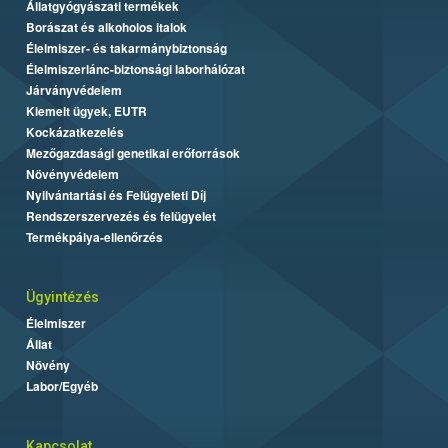
Állatgyógyászati termékek
Borászat és alkoholos italok
Élelmiszer- és takarmánybiztonság
Élelmiszerlánc-biztonsági laborhálózat
Járványvédelem
Kiemelt ügyek, EUTR
Kockázatkezelés
Mezőgazdasági genetikai erőforrások
Növényvédelem
Nyilvántartási és Felügyeleti Díj
Rendszerszervezés és felügyelet
Termékpálya-ellenőrzés
Ügyintézés
Élelmiszer
Állat
Növény
Labor/Egyéb
Kapcsolat