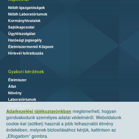
Nébih Igazgatóságok
Nébih Laboratóriumok
Kormányhivatalok
Sajtókapcsolat
Ügyfélszolgálat
Hatósági jogsegély
Élelmiszermentő Központ
Hírlevél feliratkozás
Gyakori kérdések
Élelmiszer
Állat
Növény
Laboratóriumok
Labor/Egyéb
Adatkezelési tájékoztatónkban
megismerheti, hogyan
gondoskodunk személyes adatai védelméről. Weboldalunk
cookie-kat (sütiket) használ a jobb felhasználói élmény
érdekében, melynek biztosításához kérjük, kattintson az
„Elfogadom” gombra.