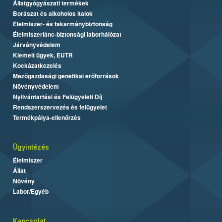
Állatgyógyászati termékek
Borászat és alkoholos italok
Élelmiszer- és takarmánybiztonság
Élelmiszerlánc-biztonsági laborhálózat
Járványvédelem
Kiemelt ügyek, EUTR
Kockázatkezelés
Mezőgazdasági genetikai erőforrások
Növényvédelem
Nyilvántartási és Felügyeleti Díj
Rendszerszervezés és felügyelet
Termékpálya-ellenőrzés
Ügyintézés
Élelmiszer
Állat
Növény
Labor/Egyéb
Kapcsolat