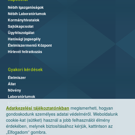
Nébih Igazgatóságok
Nébih Laboratóriumok
Kormányhivatalok
Sajtókapcsolat
Ügyfélszolgálat
Hatósági jogsegély
Élelmiszermentő Központ
Hírlevél feliratkozás
Gyakori kérdések
Élelmiszer
Állat
Növény
Laboratóriumok
Labor/Egyéb
Adatkezelési tájékoztatónkban
megismerheti, hogyan
gondoskodunk személyes adatai védelméről. Weboldalunk
cookie-kat (sütiket) használ a jobb felhasználói élmény
érdekében, melynek biztosításához kérjük, kattintson az
„Elfogadom” gombra.