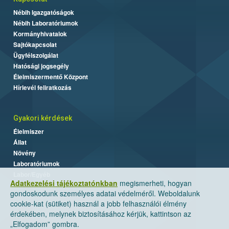
Nébih Igazgatóságok
Nébih Laboratóriumok
Kormányhivatalok
Sajtókapcsolat
Ügyfélszolgálat
Hatósági jogsegély
Élelmiszermentő Központ
Hírlevél feliratkozás
Gyakori kérdések
Élelmiszer
Állat
Növény
Laboratóriumok
Labor/Egyéb
Adatkezelési tájékoztatónkban
megismerheti, hogyan
gondoskodunk személyes adatai védelméről. Weboldalunk
cookie-kat (sütiket) használ a jobb felhasználói élmény
érdekében, melynek biztosításához kérjük, kattintson az
„Elfogadom” gombra.