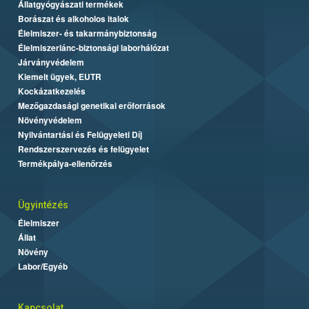
Állatgyógyászati termékek
Borászat és alkoholos italok
Élelmiszer- és takarmánybiztonság
Élelmiszerlánc-biztonsági laborhálózat
Járványvédelem
Kiemelt ügyek, EUTR
Kockázatkezelés
Mezőgazdasági genetikai erőforrások
Növényvédelem
Nyilvántartási és Felügyeleti Díj
Rendszerszervezés és felügyelet
Termékpálya-ellenőrzés
Ügyintézés
Élelmiszer
Állat
Növény
Labor/Egyéb
Kapcsolat