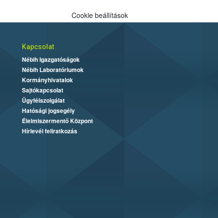
Cookie beállítások
Kapcsolat
Nébih Igazgatóságok
Nébih Laboratóriumok
Kormányhivatalok
Sajtókapcsolat
Ügyfélszolgálat
Hatósági jogsegély
Élelmiszermentő Központ
Hírlevél feliratkozás