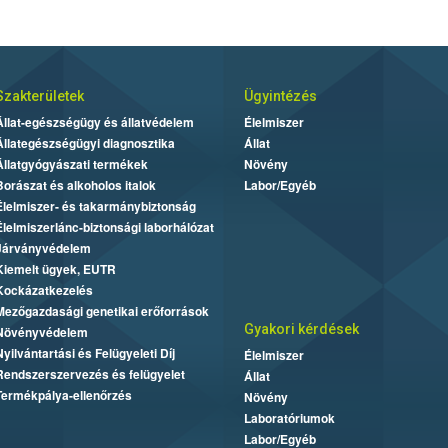
Szakterületek
Ügyintézés
Állat-egészségügy és állatvédelem
Élelmiszer
Állategészségügyi diagnosztika
Állat
Állatgyógyászati termékek
Növény
Borászat és alkoholos italok
Labor/Egyéb
Élelmiszer- és takarmánybiztonság
Élelmiszerlánc-biztonsági laborhálózat
Járványvédelem
Kiemelt ügyek, EUTR
Kockázatkezelés
Mezőgazdasági genetikai erőforrások
Gyakori kérdések
Növényvédelem
Nyilvántartási és Felügyeleti Díj
Élelmiszer
Rendszerszervezés és felügyelet
Állat
Termékpálya-ellenőrzés
Növény
Laboratóriumok
Labor/Egyéb