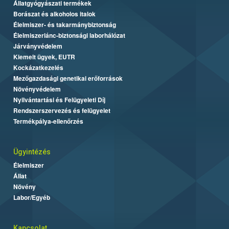
Állatgyógyászati termékek
Borászat és alkoholos italok
Élelmiszer- és takarmánybiztonság
Élelmiszerlánc-biztonsági laborhálózat
Járványvédelem
Kiemelt ügyek, EUTR
Kockázatkezelés
Mezőgazdasági genetikai erőforrások
Növényvédelem
Nyilvántartási és Felügyeleti Díj
Rendszerszervezés és felügyelet
Termékpálya-ellenőrzés
Ügyintézés
Élelmiszer
Állat
Növény
Labor/Egyéb
Kapcsolat