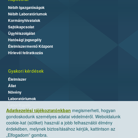
Nébih Igazgatóságok
Nébih Laboratóriumok
Kormányhivatalok
Sajtókapcsolat
Ügyfélszolgálat
Hatósági jogsegély
Élelmiszermentő Központ
Hírlevél feliratkozás
Gyakori kérdések
Élelmiszer
Állat
Növény
Laboratóriumok
Labor/Egyéb
Adatkezelési tájékoztatónkban
megismerheti, hogyan
gondoskodunk személyes adatai védelméről. Weboldalunk
cookie-kat (sütiket) használ a jobb felhasználói élmény
érdekében, melynek biztosításához kérjük, kattintson az
„Elfogadom” gombra.