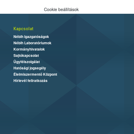
Cookie beállítások
Kapcsolat
Nébih Igazgatóságok
Nébih Laboratóriumok
Kormányhivatalok
Sajtókapcsolat
Ügyfélszolgálat
Hatósági jogsegély
Élelmiszermentő Központ
Hírlevél feliratkozás