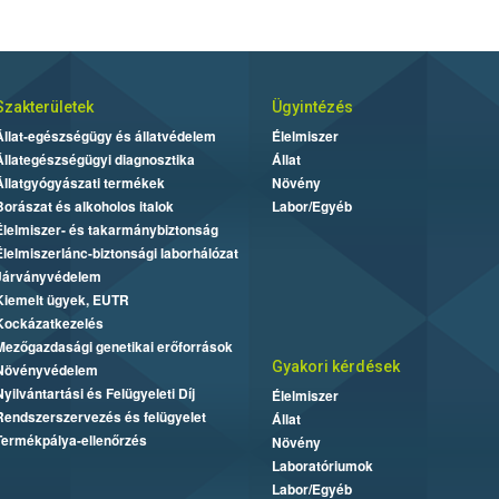
Szakterületek
Ügyintézés
Állat-egészségügy és állatvédelem
Élelmiszer
Állategészségügyi diagnosztika
Állat
Állatgyógyászati termékek
Növény
Borászat és alkoholos italok
Labor/Egyéb
Élelmiszer- és takarmánybiztonság
Élelmiszerlánc-biztonsági laborhálózat
Járványvédelem
Kiemelt ügyek, EUTR
Kockázatkezelés
Mezőgazdasági genetikai erőforrások
Gyakori kérdések
Növényvédelem
Nyilvántartási és Felügyeleti Díj
Élelmiszer
Rendszerszervezés és felügyelet
Állat
Termékpálya-ellenőrzés
Növény
Laboratóriumok
Labor/Egyéb