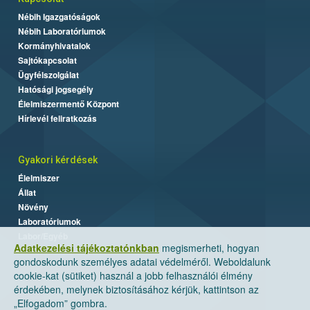
Nébih Igazgatóságok
Nébih Laboratóriumok
Kormányhivatalok
Sajtókapcsolat
Ügyfélszolgálat
Hatósági jogsegély
Élelmiszermentő Központ
Hírlevél feliratkozás
Gyakori kérdések
Élelmiszer
Állat
Növény
Laboratóriumok
Labor/Egyéb
Adatkezelési tájékoztatónkban
megismerheti, hogyan
gondoskodunk személyes adatai védelméről. Weboldalunk
cookie-kat (sütiket) használ a jobb felhasználói élmény
érdekében, melynek biztosításához kérjük, kattintson az
„Elfogadom” gombra.