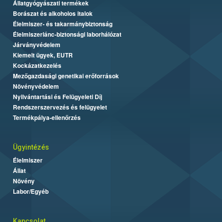
Állatgyógyászati termékek
Borászat és alkoholos italok
Élelmiszer- és takarmánybiztonság
Élelmiszerlánc-biztonsági laborhálózat
Járványvédelem
Kiemelt ügyek, EUTR
Kockázatkezelés
Mezőgazdasági genetikai erőforrások
Növényvédelem
Nyilvántartási és Felügyeleti Díj
Rendszerszervezés és felügyelet
Termékpálya-ellenőrzés
Ügyintézés
Élelmiszer
Állat
Növény
Labor/Egyéb
Kapcsolat