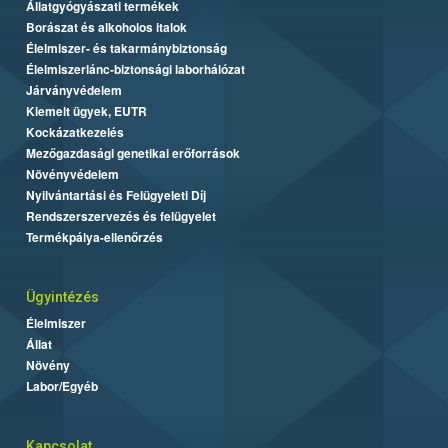
Állatgyógyászati termékek
Borászat és alkoholos italok
Élelmiszer- és takarmánybiztonság
Élelmiszerlánc-biztonsági laborhálózat
Járványvédelem
Kiemelt ügyek, EUTR
Kockázatkezelés
Mezőgazdasági genetikai erőforrások
Növényvédelem
Nyilvántartási és Felügyeleti Díj
Rendszerszervezés és felügyelet
Termékpálya-ellenőrzés
Ügyintézés
Élelmiszer
Állat
Növény
Labor/Egyéb
Kapcsolat