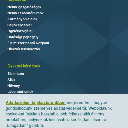
Nébih Igazgatóságok
Nébih Laboratóriumok
Kormányhivatalok
Sajtókapcsolat
Ügyfélszolgálat
Hatósági jogsegély
Élelmiszermentő Központ
Hírlevél feliratkozás
Gyakori kérdések
Élelmiszer
Állat
Növény
Laboratóriumok
Labor/Egyéb
Adatkezelési tájékoztatónkban
megismerheti, hogyan
gondoskodunk személyes adatai védelméről. Weboldalunk
cookie-kat (sütiket) használ a jobb felhasználói élmény
érdekében, melynek biztosításához kérjük, kattintson az
„Elfogadom” gombra.