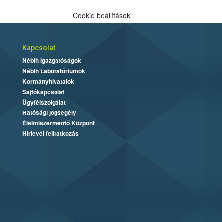
Cookie beállítások
Kapcsolat
Nébih Igazgatóságok
Nébih Laboratóriumok
Kormányhivatalok
Sajtókapcsolat
Ügyfélszolgálat
Hatósági jogsegély
Élelmiszermentő Központ
Hírlevél feliratkozás