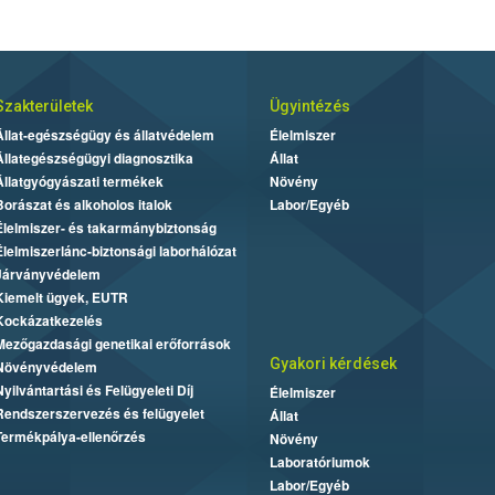
Szakterületek
Ügyintézés
Állat-egészségügy és állatvédelem
Élelmiszer
Állategészségügyi diagnosztika
Állat
Állatgyógyászati termékek
Növény
Borászat és alkoholos italok
Labor/Egyéb
Élelmiszer- és takarmánybiztonság
Élelmiszerlánc-biztonsági laborhálózat
Járványvédelem
Kiemelt ügyek, EUTR
Kockázatkezelés
Mezőgazdasági genetikai erőforrások
Gyakori kérdések
Növényvédelem
Nyilvántartási és Felügyeleti Díj
Élelmiszer
Rendszerszervezés és felügyelet
Állat
Termékpálya-ellenőrzés
Növény
Laboratóriumok
Labor/Egyéb