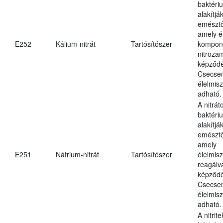
baktériu
alakítják
emésztő
amely é
E252
Kálium-nitrát
Tartósítószer
kompone
nitroza
képződé
Csecsem
élelmis
adható.
A nitrát
baktériu
alakítják
emésztő
amely
E251
Nátrium-nitrát
Tartósítószer
élelmis
reagálv
képződé
Csecsem
élelmis
adható.
A nitrit