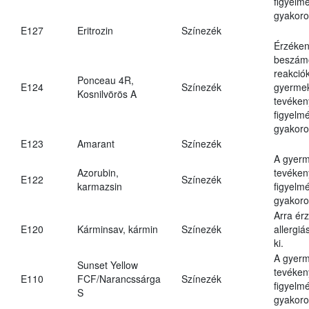
figyelm
gyakoro
E127
Eritrozin
Színezék
Érzéken
beszámo
reakciók
Ponceau 4R,
E124
Színezék
gyerme
Kosnilvörös A
tevéken
figyelm
gyakoro
E123
Amarant
Színezék
A gyer
Azorubin,
tevéken
E122
Színezék
karmazsin
figyelm
gyakoro
Arra ér
E120
Kárminsav, kármin
Színezék
allergiá
ki.
A gyer
Sunset Yellow
tevéken
E110
FCF/Narancssárga
Színezék
figyelm
S
gyakoro