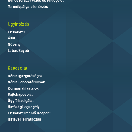
Rendszerszervezés és felügyelet
Termékpálya-ellenőrzés
Ügyintézés
Élelmiszer
Állat
Növény
Labor/Egyéb
Kapcsolat
Nébih Igazgatóságok
Nébih Laboratóriumok
Kormányhivatalok
Sajtókapcsolat
Ügyfélszolgálat
Hatósági jogsegély
Élelmiszermentő Központ
Hírlevél feliratkozás