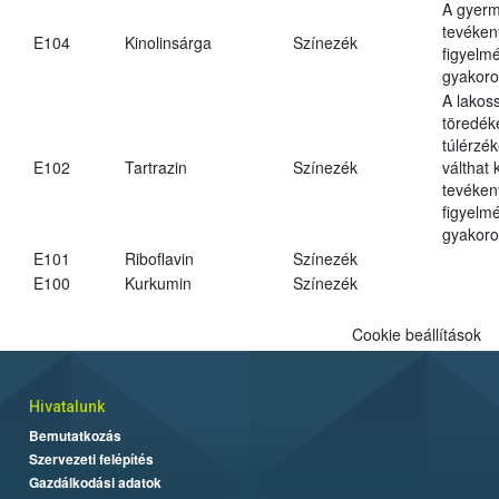
A gyer
tevéken
E104
Kinolinsárga
Színezék
figyelm
gyakoro
A lakos
töredék
túlérzék
E102
Tartrazin
Színezék
válthat
tevéken
figyelm
gyakoro
E101
Riboflavin
Színezék
E100
Kurkumin
Színezék
Cookie beállítások
Hivatalunk
Bemutatkozás
Szervezeti felépítés
Gazdálkodási adatok