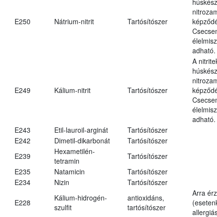
húskés
nitroza
E250
Nátrium-nitrit
Tartósítószer
képződé
Csecsem
élelmis
adható.
A nitrit
húskés
nitroza
E249
Kálium-nitrit
Tartósítószer
képződé
Csecsem
élelmis
adható.
E243
Etil-lauroil-arginát
Tartósítószer
E242
Dimetil-dikarbonát
Tartósítószer
Hexametilén-
E239
Tartósítószer
tetramin
E235
Natamicin
Tartósítószer
E234
Nizin
Tartósítószer
Arra ér
Kálium-hidrogén-
antioxidáns,
E228
(eseten
szulfit
tartósítószer
allergiá