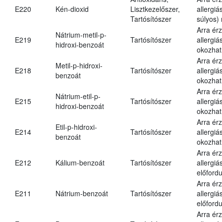
E220
Kén-dioxid
Lisztkezelőszer,
allergiá
Tartósítószer
súlyos) 
Arra ér
Nátrium-metil-p-
E219
Tartósítószer
allergiá
hidroxi-benzoát
okozhat
Arra ér
Metil-p-hidroxi-
E218
Tartósítószer
allergiá
benzoát
okozhat
Arra ér
Nátrium-etil-p-
E215
Tartósítószer
allergiá
hidroxi-benzoát
okozhat
Arra ér
Etil-p-hidroxi-
E214
Tartósítószer
allergiá
benzoát
okozhat
Arra ér
E212
Kálium-benzoát
Tartósítószer
allergiá
előfordu
Arra ér
E211
Nátrium-benzoát
Tartósítószer
allergiá
előfordu
Arra ér