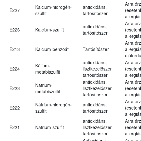
Arra ér
Kalcium-hidrogén-
antioxidáns,
E227
(eseten
szulfit
tartósítószer
allergiá
Arra ér
antioxidáns,
E226
Kalcium-szulfit
(eseten
tartósítószer
allergiá
Arra ér
E213
Kalcium-benzoát
Tartósítószer
allergiá
előfordu
antioxidáns,
Arra ér
Kálium-
E224
lisztkezelőszer,
(eseten
metabiszulfit
tartósítószer
allergiá
antioxidáns,
Arra ér
Nátrium-
E223
lisztkezelőszer,
(eseten
metabiszulfit
tartósítószer
allergiá
Arra ér
Nátrium-hidrogén-
antioxidáns,
E222
(eseten
szulfit
tartósítószer
allergiá
antioxidáns,
Arra ér
E221
Nátrium-szulfit
lisztkezelőszer,
(eseten
tartósítószer
allergiá
Antioxidáns,
Arra ér