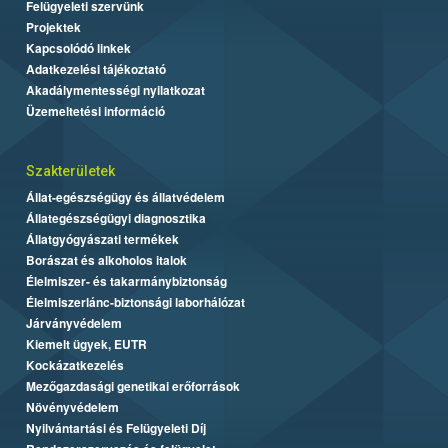
Felügyeleti szervünk
Projektek
Kapcsolódó linkek
Adatkezelési tájékoztató
Akadálymentességi nyilatkozat
Üzemeltetési információ
Szakterületek
Állat-egészségügy és állatvédelem
Állategészségügyi diagnosztika
Állatgyógyászati termékek
Borászat és alkoholos italok
Élelmiszer- és takarmánybiztonság
Élelmiszerlánc-biztonsági laborhálózat
Járványvédelem
Kiemelt ügyek, EUTR
Kockázatkezelés
Mezőgazdasági genetikai erőforrások
Növényvédelem
Nyilvántartási és Felügyeleti Díj