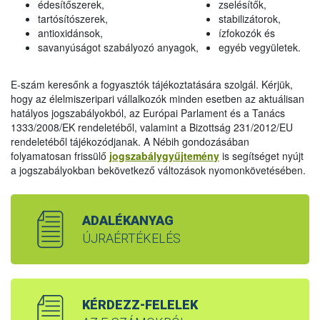
édesítőszerek,
zselésítők,
tartósítószerek,
stabilizátorok,
antioxidánsok,
ízfokozók és
savanyúságot szabályozó anyagok,
egyéb vegyületek.
E-szám keresőnk a fogyasztók tájékoztatására szolgál. Kérjük,
hogy az élelmiszeripari vállalkozók minden esetben az aktuálisan
hatályos jogszabályokból, az Európai Parlament és a Tanács
1333/2008/EK rendeletéből, valamint a Bizottság 231/2012/EU
rendeletéből tájékozódjanak. A Nébih gondozásában
folyamatosan frissülő
jogszabálygyűjtemény
is segítséget nyújt
a jogszabályokban bekövetkező változások nyomonkövetésében.
ADALÉKANYAG
ÚJRAÉRTÉKELÉS
KÉRDEZZ-FELELEK