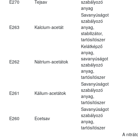
E270
Tejsav
szabályozó
anyag
Savanyúságot
szabályozó
E263
Kalcium-acetát
anyag,
stabilizátor,
tartósítószer
Kelátképző
anyag,
savanyúságot
E262
Nátrium-acetátok
szabályozó
anyag,
tartósítószer
Savanyúságot
szabályozó
E261
Kálium-acetátok
anyag,
tartósítószer
Savanyúságot
szabályozó
E260
Ecetsav
anyag,
tartósítószer
A nitrát