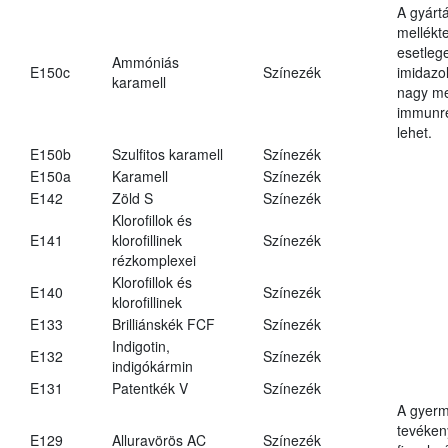
A gyárt
mellékt
esetleg
Ammóniás
E150c
Színezék
imidazo
karamell
nagy m
immunre
lehet.
E150b
Szulfitos karamell
Színezék
E150a
Karamell
Színezék
E142
Zöld S
Színezék
Klorofillok és
E141
klorofillinek
Színezék
rézkomplexei
Klorofillok és
E140
Színezék
klorofillinek
E133
Brilliánskék FCF
Színezék
Indigotin,
E132
Színezék
indigókármin
E131
Patentkék V
Színezék
A gyer
tevéken
E129
Alluravörös AC
Színezék