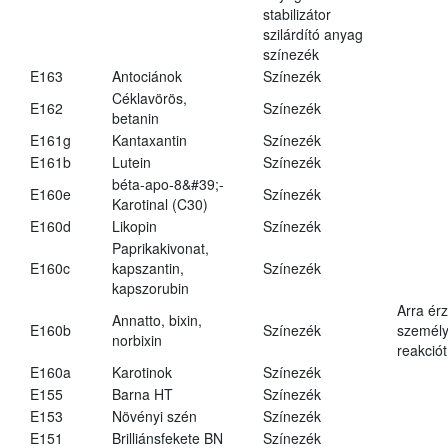
stabilizátor
szilárdító anyag
színezék
E163
Antociánok
Színezék
Céklavörös,
E162
Színezék
betanin
E161g
Kantaxantin
Színezék
E161b
Lutein
Színezék
béta-apo-8&#39;-
E160e
Színezék
Karotinal (C30)
E160d
Likopin
Színezék
Paprikakivonat,
E160c
kapszantin,
Színezék
kapszorubin
Arra ér
Annatto, bixin,
E160b
Színezék
személy
norbixin
reakciót
E160a
Karotinok
Színezék
E155
Barna HT
Színezék
E153
Növényi szén
Színezék
E151
Brilliánsfekete BN
Színezék