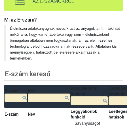
AZ E-SZÁMOKRÓL
Mi az E-szám?
Élelmiszer-adalékanyagnak nevezik azt az anyagot, amit – tekintet
nélkül arra, hogy van-e tápértéke vagy sem – élelmiszerként
önmagában általában nem fogyasztanak, ám az élelmiszerhez
technológiai célból hozzáadva annak részévé válik. Általában kis
mennyiségben, határozott cél elérésére alkalmazzák a
termékekben.
E-szám kereső
Leggyakoribb
Esetlege
E-szám
Név
funkció
hatások
Leggyakoribb
Esetlege
E-szám
Név
funkció
hatások
Savanyúságot