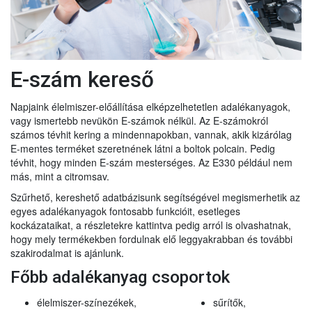
E-szám kereső
Napjaink élelmiszer-előállítása elképzelhetetlen adalékanyagok,
vagy ismertebb nevükön E-számok nélkül. Az E-számokról
számos tévhit kering a mindennapokban, vannak, akik kizárólag
E-mentes terméket szeretnének látni a boltok polcain. Pedig
tévhit, hogy minden E-szám mesterséges. Az E330 például nem
más, mint a citromsav.
Szűrhető, kereshető adatbázisunk segítségével megismerhetik az
egyes adalékanyagok fontosabb funkcióit, esetleges
kockázataikat, a részletekre kattintva pedig arról is olvashatnak,
hogy mely termékekben fordulnak elő leggyakrabban és további
szakirodalmat is ajánlunk.
Főbb adalékanyag csoportok
élelmiszer-színezékek,
sűrítők,