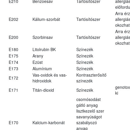
E210
Benzoesav
Tartósítószer
allergiá
előfordu
Arra ér
E202
Kálium-szorbát
Tartósítószer
allergiá
okozhat
Arra ér
E200
Szorbinsav
Tartósítószer
allergiá
okozhat
E180
Litolrubin BK
Színezék
E175
Arany
Színezék
E174
Ezüst
Színezék
E173
Alumínium
Színezék
Vas-oxidok és vas-
Kontraszterősítő
E172
hidroxidok
színezék
genotox
E171
Titán-dioxid
Színezék
ki
csomósodást
gátló anyag
lisztkezelő szer
savanyúságot
E170
Kalcium-karbonát
szabályozó
anyag