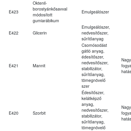
Oktenil-
borostyánkősavval
E423
Emulgeálószer
módosított
gumiarábikum
Emulgeálószer,
E422
Glicerin
nedvesítőszer,
sűrítőanyag
Csomósodást
gátló anyag,
édesítőszer,
Nagy
nedvesítőszer,
E421
Mannit
fogy
stabilizátor,
hatá
sűrítőanyag,
tömegnövelő
szer
Édesítőszer,
kelátképző
anyag,
Nagy
nedvesítőszer,
E420
Szorbit
fogy
stabilizátor,
hatá
sűrítőanyag,
tömegnövelő