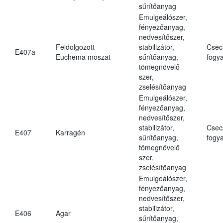
sűrítőanyag
Emulgeálószer,
fényezőanyag,
nedvesítőszer,
Feldolgozott
stabilizátor,
Csec
E407a
Euchema moszat
sűrítőanyag,
fogya
tömegnövelő
szer,
zselésítőanyag
Emulgeálószer,
fényezőanyag,
nedvesítőszer,
stabilizátor,
Csec
E407
Karragén
sűrítőanyag,
fogya
tömegnövelő
szer,
zselésítőanyag
Emulgeálószer,
fényezőanyag,
nedvesítőszer,
stabilizátor,
E406
Agar
sűrítőanyag,