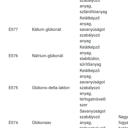
anyag,
szilárdítóanyag
Kelátképző
anyag,
E577
Kálium-glükonát
savanyúságot
szabályozó
anyag
Kelátképző
anyag,
E576
Nátrium-glükonát
stabilizátor,
sűrítőanyag
Kelátképző
anyag,
savanyúságot
E575
Glükono-delta-lakton
szabályozó
anyag,
térfogatnövelő
szer
Savanyúságot
szabályozó
Nagy
E574
Glükonsav
anyag,
fogy
térfogatnövelő
hatá