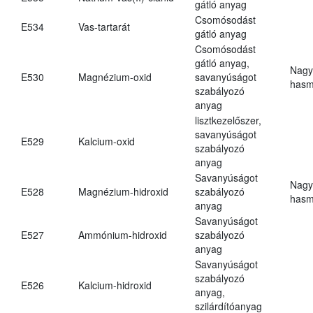
gátló anyag
Csomósodást
E534
Vas-tartarát
gátló anyag
Csomósodást
gátló anyag,
Nagy
E530
Magnézium-oxid
savanyúságot
hasm
szabályozó
anyag
lisztkezelőszer,
savanyúságot
E529
Kalcium-oxid
szabályozó
anyag
Savanyúságot
Nagy
E528
Magnézium-hidroxid
szabályozó
hasm
anyag
Savanyúságot
E527
Ammónium-hidroxid
szabályozó
anyag
Savanyúságot
szabályozó
E526
Kalcium-hidroxid
anyag,
szilárdítóanyag