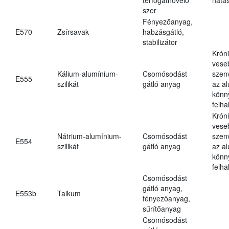
szer
Fényezőanyag,
E570
Zsírsavak
habzásgátló,
stabilizátor
Krón
vese
Kálium-alumínium-
Csomósodást
szen
E555
szilikát
gátló anyag
az a
könn
felh
Krón
vese
Nátrium-alumínium-
Csomósodást
szen
E554
szilikát
gátló anyag
az a
könn
felh
Csomósodást
gátló anyag,
E553b
Talkum
fényezőanyag,
sűrítőanyag
Csomósodást