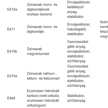
Emulgeálószer,
Zsírsavak mono- és
kelátképző
E472a
digliceridjeinek
anyag,
ecetsav-észterei
stabilizátor
Szám
Emulgeálószer,
Zsírsavak mono- és
nemk
E471
habzásgátló,
digliceridjei
felsz
stabilizátor
megn
Csomósodást
gátló anyag,
Zsírsavak
E470b
emulgeálószer,
magnéziumsói
stabilizátor,
sűrítőanyag
Csomósodást
gátló anyag,
Zsírsavak nátrium-,
E470a
emulgeálószer,
kálium- és kalciumsói
stabilizátor,
sűrítőanyag
Enzimesen hidrolizált
karboxi-metil-cellulóz,
Stabilizátor,
E469
enzimesen hidrolizált
sűrítőanyag
cellulózgumi