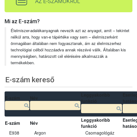
AZ E-SZÁMOKRÓL
Mi az E-szám?
Élelmiszer-adalékanyagnak nevezik azt az anyagot, amit – tekintet
nélkül arra, hogy van-e tápértéke vagy sem – élelmiszerként
önmagában általában nem fogyasztanak, ám az élelmiszerhez
technológiai célból hozzáadva annak részévé válik. Általában kis
mennyiségben, határozott cél elérésére alkalmazzák a
termékekben.
E-szám kereső
Leggyakoribb
Esetle
E-szám
Név
funkció
hatás
Leggyakoribb
Esetle
E-szám
Név
funkció
hatás
E938
Argon
Csomagológáz