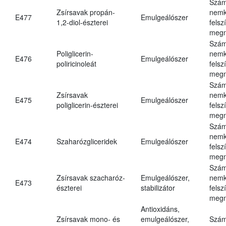
Szám
Zsírsavak propán-
nemk
E477
Emulgeálószer
1,2-diol-észterei
felsz
megn
Szám
Poliglicerin-
nemk
E476
Emulgeálószer
poliricinoleát
felsz
megn
Szám
Zsírsavak
nemk
E475
Emulgeálószer
poliglicerin-észterei
felsz
megn
Szám
nemk
E474
Szaharózgliceridek
Emulgeálószer
felsz
megn
Szám
Zsírsavak szacharóz-
Emulgeálószer,
nemk
E473
észterei
stabilizátor
felsz
megn
Antioxidáns,
Zsírsavak mono- és
emulgeálószer,
Szám