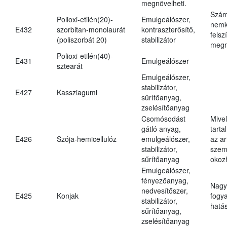
megnövelheti.
Szám
Polioxi-etilén(20)-
Emulgeálószer,
nemk
E432
szorbitan-monolaurát
kontraszterősítő,
felsz
(poliszorbát 20)
stabilizátor
megn
Polioxi-etilén(40)-
E431
Emulgeálószer
sztearát
Emulgeálószer,
stabilizátor,
E427
Kassziagumi
sűrítőanyag,
zselésítőanyag
Csomósodást
Mive
gátló anyag,
tarta
E426
Szója-hemicellulóz
emulgeálószer,
az ar
stabilizátor,
szem
sűrítőanyag
okoz
Emulgeálószer,
fényezőanyag,
Nagy
nedvesítőszer,
E425
Konjak
fogy
stabilizátor,
hatá
sűrítőanyag,
zselésítőanyag