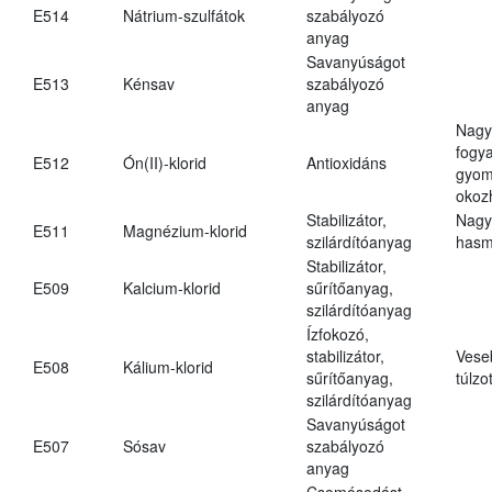
E514
Nátrium-szulfátok
szabályozó
anyag
Savanyúságot
E513
Kénsav
szabályozó
anyag
Nagy
fogy
E512
Ón(II)-klorid
Antioxidáns
gyom
okoz
Stabilizátor,
Nagy
E511
Magnézium-klorid
szilárdítóanyag
hasm
Stabilizátor,
E509
Kalcium-klorid
sűrítőanyag,
szilárdítóanyag
Ízfokozó,
stabilizátor,
Vese
E508
Kálium-klorid
sűrítőanyag,
túlzo
szilárdítóanyag
Savanyúságot
E507
Sósav
szabályozó
anyag
Csomósodást