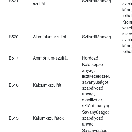
E521
Szilárdítóanyag
szulfát
az a
könn
felh
Krón
vese
szen
E520
Alumínium-szulfát
Szilárdítóanyag
az a
könn
felh
E517
Ammónium-szulfát
Hordozó
Kelátképző
anyag,
lisztkezelőszer,
savanyúságot
E516
Kalcium-szulfát
szabályozó
anyag,
stabilizátor,
szilárdítóanyag
Savanyúságot
E515
Kálium-szulfátok
szabályozó
anyag
Savanyúságot