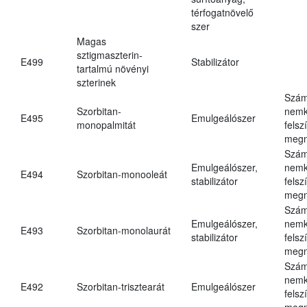
térfogatnövelő
szer
Magas
sztigmaszterin-
E499
Stabilizátor
tartalmú növényi
szterinek
Szám
Szorbitan-
nemk
E495
Emulgeálószer
monopalmitát
felsz
megn
Szám
Emulgeálószer,
nemk
E494
Szorbitan-monooleát
stabilizátor
felsz
megn
Szám
Emulgeálószer,
nemk
E493
Szorbitan-monolaurát
stabilizátor
felsz
megn
Szám
nemk
E492
Szorbitan-trisztearát
Emulgeálószer
felsz
megn