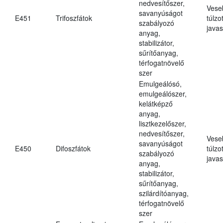
nedvesítőszer,
Vese
savanyúságot
E451
Trifoszfátok
túlzo
szabályozó
javas
anyag,
stabilizátor,
sűrítőanyag,
térfogatnövelő
szer
Emulgeálósó,
emulgeálószer,
kelátképző
anyag,
lisztkezelőszer,
nedvesítőszer,
Vese
savanyúságot
E450
Difoszfátok
túlzo
szabályozó
javas
anyag,
stabilizátor,
sűrítőanyag,
szilárdítóanyag,
térfogatnövelő
szer