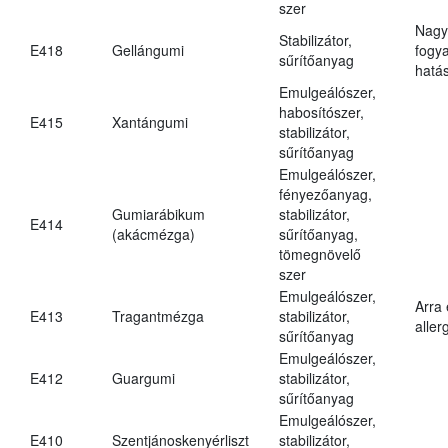
szer
Nagy
Stabilizátor,
E418
Gellángumi
fogy
sűrítőanyag
hatá
Emulgeálószer,
habosítószer,
E415
Xantángumi
stabilizátor,
sűrítőanyag
Emulgeálószer,
fényezőanyag,
Gumiarábikum
stabilizátor,
E414
(akácmézga)
sűrítőanyag,
tömegnövelő
szer
Emulgeálószer,
Arra
E413
Tragantmézga
stabilizátor,
aller
sűrítőanyag
Emulgeálószer,
E412
Guargumi
stabilizátor,
sűrítőanyag
Emulgeálószer,
E410
Szentjánoskenyérliszt
stabilizátor,