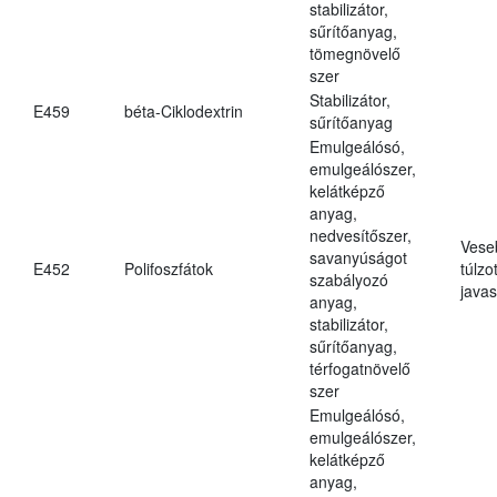
stabilizátor,
sűrítőanyag,
tömegnövelő
szer
Stabilizátor,
E459
béta-Ciklodextrin
sűrítőanyag
Emulgeálósó,
emulgeálószer,
kelátképző
anyag,
nedvesítőszer,
Vese
savanyúságot
E452
Polifoszfátok
túlzo
szabályozó
javas
anyag,
stabilizátor,
sűrítőanyag,
térfogatnövelő
szer
Emulgeálósó,
emulgeálószer,
kelátképző
anyag,