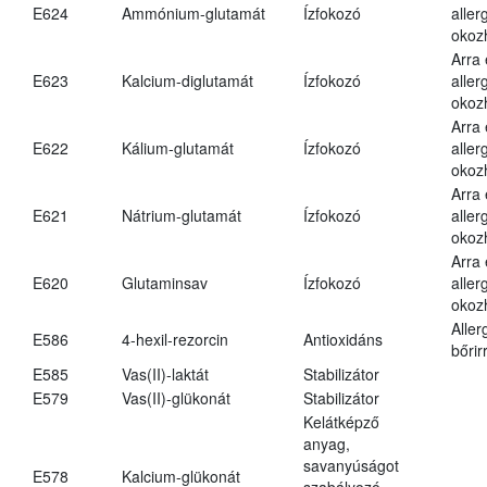
E624
Ammónium-glutamát
Ízfokozó
aller
okoz
Arra
E623
Kalcium-diglutamát
Ízfokozó
aller
okoz
Arra
E622
Kálium-glutamát
Ízfokozó
aller
okoz
Arra
E621
Nátrium-glutamát
Ízfokozó
aller
okoz
Arra
E620
Glutaminsav
Ízfokozó
aller
okoz
Aller
E586
4-hexil-rezorcin
Antioxidáns
bőrir
E585
Vas(II)-laktát
Stabilizátor
E579
Vas(II)-glükonát
Stabilizátor
Kelátképző
anyag,
savanyúságot
E578
Kalcium-glükonát
szabályozó