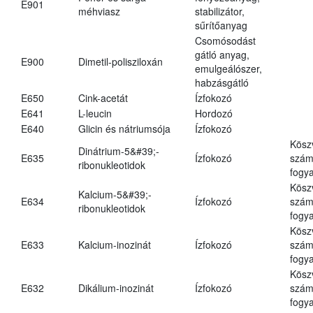
E901
méhviasz
stabilizátor,
sűrítőanyag
Csomósodást
gátló anyag,
E900
Dimetil-polisziloxán
emulgeálószer,
habzásgátló
E650
Cink-acetát
Ízfokozó
E641
L-leucin
Hordozó
E640
Glicin és nátriumsója
Ízfokozó
Kösz
Dinátrium-5&#39;-
E635
Ízfokozó
számá
ribonukleotidok
fogya
Kösz
Kalcium-5&#39;-
E634
Ízfokozó
számá
ribonukleotidok
fogya
Kösz
E633
Kalcium-inozinát
Ízfokozó
számá
fogya
Kösz
E632
Dikálium-inozinát
Ízfokozó
számá
fogya