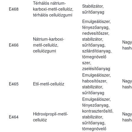
Térhálós nátrium-
Stabilizátor,
E468
karboxi-metil-cellulóz,
sűrítőanyag
térhálós cellulózgumi
Emulgeálószer,
fényezőanyag,
nedvesítőszer,
Nátrium-karboxi-
stabilizátor,
Nagy
E466
metil-cellulóz,
sűrítőanyag,
hasha
cellulózgumi
szilárdítóanyag,
tömegnövelő
szer,
zselésítőanyag
Emulgeálószer,
habosítószer,
Nagy
E465
Etil-metil-cellulóz
stabilizátor,
hasha
sűrítőanyag
Emulgeálószer,
fényezőanyag,
kontraszterősítő,
Hidroxipropil-metil-
Nagy
E464
stabilizátor,
cellulóz
hasha
sűrítőanyag,
tömegnövelő