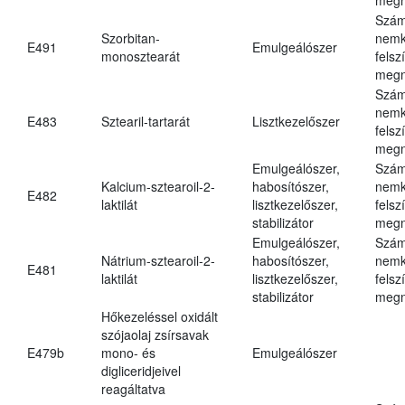
Szám
Szorbitan-
nemk
E491
Emulgeálószer
monosztearát
felsz
megn
Szám
nemk
E483
Sztearil-tartarát
Lisztkezelőszer
felsz
megn
Emulgeálószer,
Szám
Kalcium-sztearoil-2-
habosítószer,
nemk
E482
laktilát
lisztkezelőszer,
felsz
stabilizátor
megn
Emulgeálószer,
Szám
Nátrium-sztearoil-2-
habosítószer,
nemk
E481
laktilát
lisztkezelőszer,
felsz
stabilizátor
megn
Hőkezeléssel oxidált
szójaolaj zsírsavak
E479b
mono- és
Emulgeálószer
digliceridjeivel
reagáltatva