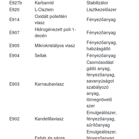
E927b
Karbamid
Stabilizátor
E920
L-Cisztein
Lisztkezelőszer
Oxidált polietilén
E914
Fényezőanyag
viasz
Hidrogénezett poli-1-
E907
Fényezőanyag
decén
Fényezőanyag,
E905
Mikrokristályos viasz
habzásgátló
E904
Sellak
Fényezőanyag
Csomósodást
gátló anyag,
fényezőanyag,
savanyúságot
E903
Karnaubaviasz
szabályozó
anyag,
tömegnövelő
szer
Emulgeálószer,
E902
Kandelillaviasz
fényezőanyag,
sűrítőanyag
Emulgeálószer,
Fehér és sárga
fényezőanyag,