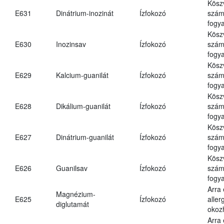
Kösz
E631
Dinátrium-inozinát
Ízfokozó
számá
fogya
Kösz
E630
Inozinsav
Ízfokozó
számá
fogya
Kösz
E629
Kalcium-guanilát
Ízfokozó
számá
fogya
Kösz
E628
Dikálium-guanilát
Ízfokozó
számá
fogya
Kösz
E627
Dinátrium-guanilát
Ízfokozó
számá
fogya
Kösz
E626
Guanilsav
Ízfokozó
számá
fogya
Arra
Magnézium-
E625
Ízfokozó
aller
diglutamát
okoz
Arra