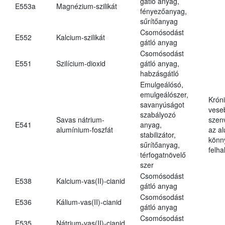
gátló anyag,
E553a
Magnézium-szilikát
fényezőanyag,
sűrítőanyag
Csomósodást
E552
Kalcium-szilikát
gátló anyag
Csomósodást
E551
Szilícium-dioxid
gátló anyag,
habzásgátló
Emulgeálósó,
emulgeálószer,
Krón
savanyúságot
vese
szabályozó
Savas nátrium-
szen
E541
anyag,
alumínium-foszfát
az a
stabilizátor,
könn
sűrítőanyag,
felh
térfogatnövelő
szer
Csomósodást
E538
Kalcium-vas(II)-cianid
gátló anyag
Csomósodást
E536
Kálium-vas(II)-cianid
gátló anyag
Csomósodást
E535
Nátrium-vas(II)-cianid