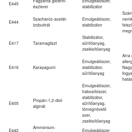
Fagyanta glicerin-
Emulgeálószer,
E445
észterei
stabilizátor
Szám
Szacharóz-acetát-
Emulgeálószer,
nemk
E444
izobutirát
stabilizátor
felsz
megn
Stabilizátor,
E417
Taramagliszt
sűrítőanyag,
zselésítőanyag
Arra
Emulgeálószer,
aller
E416
Karayagumi
stabilizátor,
Nagy
sűrítőanyag
fogy
hatá
Emulgeálószer,
habosítószer,
stabilizátor,
Propán-1,2-diol-
E405
sűrítőanyag,
alginát
tömegnövelő
szer,
zselésítőanyag
Ammónium-
E442
Emulgeálószer