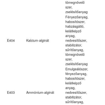
tömegnövelő
szer,
zselésítőanyag
Fényezőanyag,
habosítószer,
habzásgátló,
kelátképző
anyag,
E404
Kalcium-alginát
nedvesítőszer,
stabilizátor,
sűrítőanyag,
tömegnövelő
szer,
zselésítőanyag
Emulgeálószer,
fényezőanyag,
habosítószer,
kelátképző
anyag,
E403
Ammónium-alginát
nedvesítőszer,
stabilizátor,
sűrítőanyag,