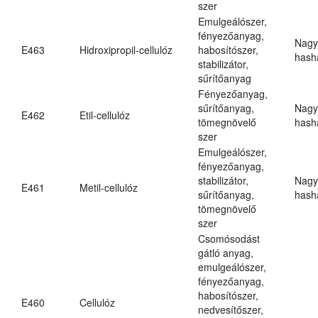
szer
Emulgeálószer,
fényezőanyag,
Nagy
E463
Hidroxipropil-cellulóz
habosítószer,
hasha
stabilizátor,
sűrítőanyag
Fényezőanyag,
sűrítőanyag,
Nagy
E462
Etil-cellulóz
tömegnövelő
hasha
szer
Emulgeálószer,
fényezőanyag,
stabilizátor,
Nagy
E461
Metil-cellulóz
sűrítőanyag,
hasha
tömegnövelő
szer
Csomósodást
gátló anyag,
emulgeálószer,
fényezőanyag,
habosítószer,
E460
Cellulóz
nedvesítőszer,