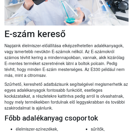
E-szám kereső
Napjaink élelmiszer-előállítása elképzelhetetlen adalékanyagok,
vagy ismertebb nevükön E-számok nélkül. Az E-számokról
számos tévhit kering a mindennapokban, vannak, akik kizárólag
E-mentes terméket szeretnének látni a boltok polcain. Pedig
tévhit, hogy minden E-szám mesterséges. Az E330 például nem
más, mint a citromsav.
Szűrhető, kereshető adatbázisunk segítségével megismerhetik az
egyes adalékanyagok fontosabb funkcióit, esetleges
kockázataikat, a részletekre kattintva pedig arról is olvashatnak,
hogy mely termékekben fordulnak elő leggyakrabban és további
szakirodalmat is ajánlunk.
Főbb adalékanyag csoportok
élelmiszer-színezékek,
sűrítők,