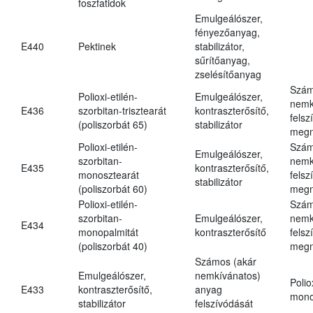
foszfatidok
Emulgeálószer,
fényezőanyag,
E440
Pektinek
stabilizátor,
sűrítőanyag,
zselésítőanyag
Szám
Polioxi-etilén-
Emulgeálószer,
nemk
E436
szorbitan-trisztearát
kontraszterősítő,
felsz
(poliszorbát 65)
stabilizátor
megn
Polioxi-etilén-
Szám
Emulgeálószer,
szorbitan-
nemk
E435
kontraszterősítő,
monosztearát
felsz
stabilizátor
(poliszorbát 60)
megn
Polioxi-etilén-
Szám
szorbitan-
Emulgeálószer,
nemk
E434
monopalmitát
kontraszterősítő
felsz
(poliszorbát 40)
megn
Számos (akár
Emulgeálószer,
nemkívánatos)
Polio
E433
kontraszterősítő,
anyag
mono
stabilizátor
felszívódását