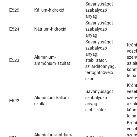
Savanyúságot
E525
Kálium-hidroxid
szabályozó
anyag
Savanyúságot
E524
Nátrium-hidroxid
szabályozó
anyag
Savanyúságot
Krón
szabályozó
vese
anyag,
Alumínium-
szen
E523
stabilizátor,
ammónium-szulfát
az a
szilárdítóanyag,
könn
térfogatnövelő
felh
szer
Krón
Savanyúságot
vese
Alumínium-kálium-
szabályozó
szen
E522
szulfát
anyag,
az a
stabilizátor
könn
felh
Krón
vese
Alumínium-nátrium-
szen