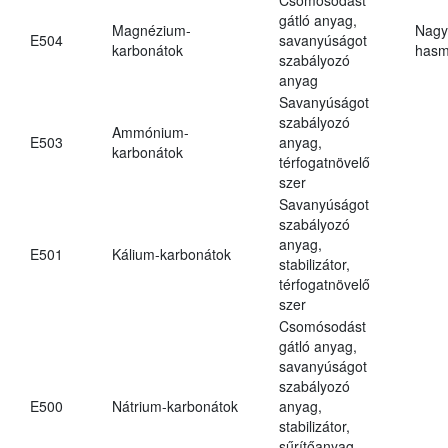
gátló anyag,
Magnézium-
Nagy
E504
savanyúságot
karbonátok
hasm
szabályozó
anyag
Savanyúságot
szabályozó
Ammónium-
E503
anyag,
karbonátok
térfogatnövelő
szer
Savanyúságot
szabályozó
anyag,
E501
Kálium-karbonátok
stabilizátor,
térfogatnövelő
szer
Csomósodást
gátló anyag,
savanyúságot
szabályozó
E500
Nátrium-karbonátok
anyag,
stabilizátor,
sűrítőanyag,