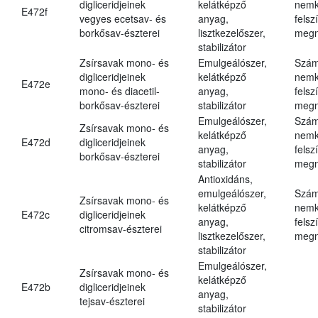
digliceridjeinek
kelátképző
nemk
E472f
vegyes ecetsav- és
anyag,
felsz
borkősav-észterei
lisztkezelőszer,
megn
stabilizátor
Zsírsavak mono- és
Emulgeálószer,
Szám
digliceridjeinek
kelátképző
nemk
E472e
mono- és diacetil-
anyag,
felsz
borkősav-észterei
stabilizátor
megn
Emulgeálószer,
Szám
Zsírsavak mono- és
kelátképző
nemk
E472d
digliceridjeinek
anyag,
felsz
borkősav-észterei
stabilizátor
megn
Antioxidáns,
emulgeálószer,
Szám
Zsírsavak mono- és
kelátképző
nemk
E472c
digliceridjeinek
anyag,
felsz
citromsav-észterei
lisztkezelőszer,
megn
stabilizátor
Emulgeálószer,
Zsírsavak mono- és
kelátképző
E472b
digliceridjeinek
anyag,
tejsav-észterei
stabilizátor