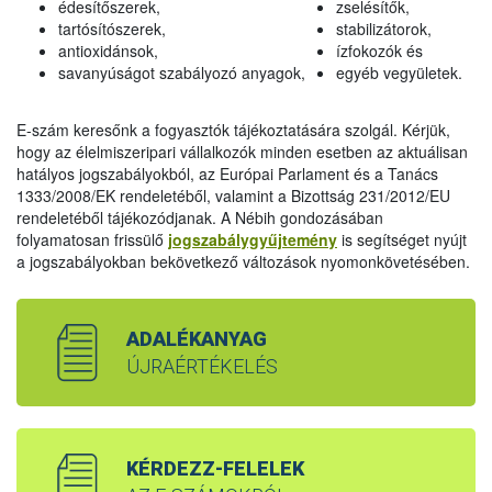
édesítőszerek,
zselésítők,
tartósítószerek,
stabilizátorok,
antioxidánsok,
ízfokozók és
savanyúságot szabályozó anyagok,
egyéb vegyületek.
E-szám keresőnk a fogyasztók tájékoztatására szolgál. Kérjük,
hogy az élelmiszeripari vállalkozók minden esetben az aktuálisan
hatályos jogszabályokból, az Európai Parlament és a Tanács
1333/2008/EK rendeletéből, valamint a Bizottság 231/2012/EU
rendeletéből tájékozódjanak. A Nébih gondozásában
folyamatosan frissülő
jogszabálygyűjtemény
is segítséget nyújt
a jogszabályokban bekövetkező változások nyomonkövetésében.
ADALÉKANYAG
ÚJRAÉRTÉKELÉS
KÉRDEZZ-FELELEK