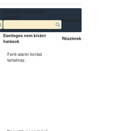
Esetleges nem kívánt
hatások
Részletek
Esetleges nem kívánt
Részletek
hatások
Fenil-alanin forrást
tartalmaz.