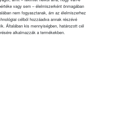
pértéke vagy sem – élelmiszerként önmagában
talában nem fogyasztanak, ám az élelmiszerhez
chnológiai célból hozzáadva annak részévé
lik. Általában kis mennyiségben, határozott cél
érésére alkalmazzák a termékekben.