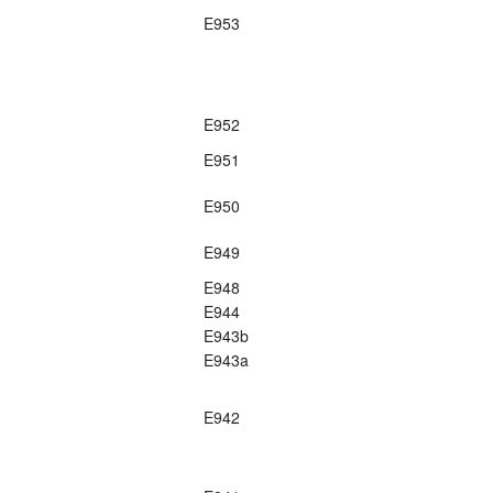
E953
E952
E951
E950
E949
E948
E944
E943b
E943a
E942