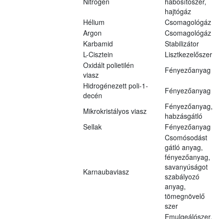
Nitrogén
habosítószer,
hajtógáz
Hélium
Csomagológáz
Argon
Csomagológáz
Karbamid
Stabilizátor
L-Cisztein
Lisztkezelőszer
Oxidált polietilén
Fényezőanyag
viasz
Hidrogénezett poli-1-
Fényezőanyag
decén
Fényezőanyag,
Mikrokristályos viasz
habzásgátló
Sellak
Fényezőanyag
Csomósodást
gátló anyag,
fényezőanyag,
savanyúságot
Karnaubaviasz
szabályozó
anyag,
tömegnövelő
szer
Emulgeálószer,