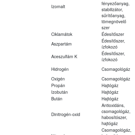
fényezőanyag,
Izomalt
stabilizátor,
sűrítőanyag,
tömegnövelő
szer
Ciklamátok
Édesítőszer
Édesítőszer,
Aszpartám
ízfokozó
Édesítőszer,
Aceszulfám K
ízfokozó
Hidrogén
Csomagológáz
Oxigén
Csomagológáz
Propán
Hajtógáz
Izobután
Hajtógáz
Bután
Hajtógáz
Antioxidáns,
csomagológáz,
Dinitrogén-oxid
habosítószer,
hajtógáz
Csomagológáz,