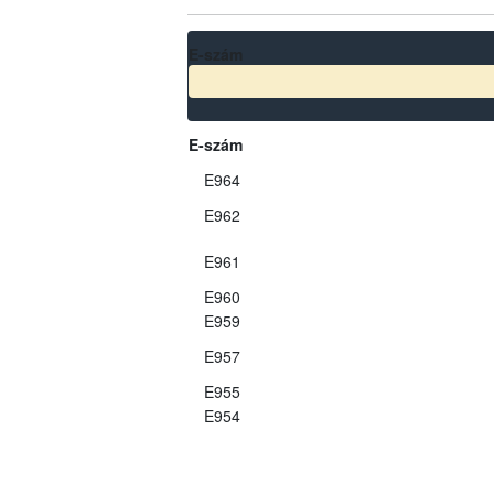
E-szám
E-szám
E964
E962
E961
E960
E959
E957
E955
E954