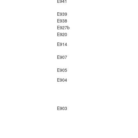
E941
E939
E938
E927b
E920
E914
E907
E905
E904
E903