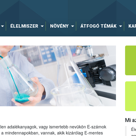
ÉLELMISZER
NÖVÉNY
ÁTFOGÓ TÉMÁK
KA
Mi a
tetlen adalékanyagok, vagy ismertebb nevükön E-számok
Él
ng a mindennapokban, vannak, akik kizárólag E-mentes
an