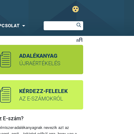
PCSOLAT
ADALÉKANYAG
ÚJRAÉRTÉKELÉS
KÉRDEZZ-FELELEK
AZ E-SZÁMOKRÓL
z E-szám?
elmiszer-adalékanyagnak nevezik azt az
yagot, amit – tekintet nélkül arra, hogy van-e