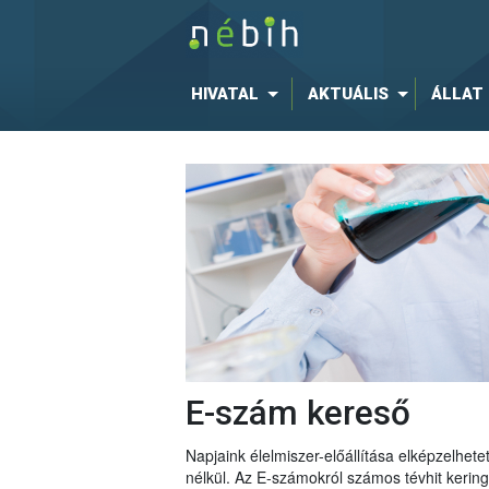
HIVATAL
AKTUÁLIS
ÁLLAT
E-szám kereső
Napjaink élelmiszer-előállítása elképzelhe
nélkül. Az E-számokról számos tévhit keri