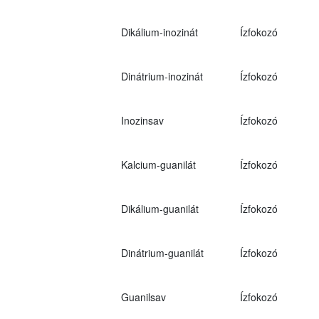
Dikálium-inozinát
Ízfokozó
Dinátrium-inozinát
Ízfokozó
Inozinsav
Ízfokozó
Kalcium-guanilát
Ízfokozó
Dikálium-guanilát
Ízfokozó
Dinátrium-guanilát
Ízfokozó
Guanilsav
Ízfokozó