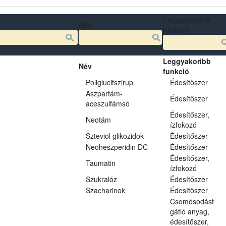
Leggyakoribb
Név
funkció
Leggyakoribb
Név
funkció
Poliglucitszirup
Édesítőszer
Aszpartám-
Édesítőszer
aceszulfámsó
Édesítőszer,
Neotám
ízfokozó
Szteviol glikozidok
Édesítőszer
Neoheszperidin DC
Édesítőszer
Édesítőszer,
Taumatin
ízfokozó
Szukralóz
Édesítőszer
Szacharinok
Édesítőszer
Csomósodást
gátló anyag,
édesítőszer,