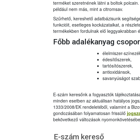
terméket szeretnének látni a boltok polcai
például nem más, mint a citromsav.
Szűrhető, kereshető adatbázisunk segítsé
funkcióit, esetleges kockázataikat, a részlet
termékekben fordulnak elő leggyakrabban és
Főbb adalékanyag csopo
élelmiszer-színezé
édesítőszerek,
tartósítószerek,
antioxidánsok,
savanyúságot szab
E-szám keresőnk a fogyasztók tájékoztatásár
minden esetben az aktuálisan hatályos jog
1333/2008/EK rendeletéből, valamint a Bizo
gondozásában folyamatosan frissülő
jogsz
bekövetkező változások nyomonkövetésébe
E-szám kereső