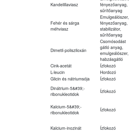
Kandelillaviasz
fényezőanyag,
sűrítőanyag
Emulgeálószer,
Fehér és sárga
fényezőanyag,
méhviasz
stabilizátor,
sűrítőanyag
Csomósodást
gátló anyag,
Dimetil-polisziloxán
emulgeálószer,
habzásgátló
Cink-acetát
Ízfokozó
L-leucin
Hordozó
Glicin és nátriumsója
Ízfokozó
Dinátrium-5&#39;-
Ízfokozó
ribonukleotidok
Kalcium-5&#39;-
Ízfokozó
ribonukleotidok
Kalcium-inozinát
Ízfokozó