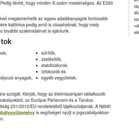
n. Pedig tévhit, hogy minden E-szám mesterséges. Az E330
tá
ál
gével megismerhetik az egyes adalékanyagok fontosabb
te
ekre kattintva pedig arról is olvashatnak, hogy mely
vá
 további szakirodalmat is ajánlunk.
el
rtok
kek,
sűrítők,
zselésítők,
stabilizátorok,
ízfokozók és
ályozó anyagok,
egyéb vegyületek.
a szolgál. Kérjük, hogy az élelmiszeripari vállalkozók
szabályokból, az Európai Parlament és a Tanács
ttság 231/2012/EU rendeletéből tájékozódjanak. A Nébih
abálygyűjtemény
is segítséget nyújt a jogszabályokban
n.