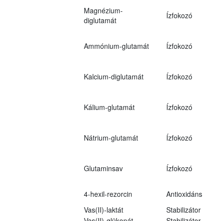
Magnézium-
Ízfokozó
diglutamát
Ammónium-glutamát
Ízfokozó
Kalcium-diglutamát
Ízfokozó
Kálium-glutamát
Ízfokozó
Nátrium-glutamát
Ízfokozó
Glutaminsav
Ízfokozó
4-hexil-rezorcin
Antioxidáns
Vas(II)-laktát
Stabilizátor
Vas(II)-glükonát
Stabilizátor