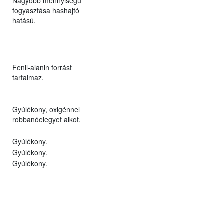
Nagyobb mennyiségű
fogyasztása hashajtó
hatású.
Fenil-alanin forrást
tartalmaz.
Gyúlékony, oxigénnel
robbanóelegyet alkot.
Gyúlékony.
Gyúlékony.
Gyúlékony.