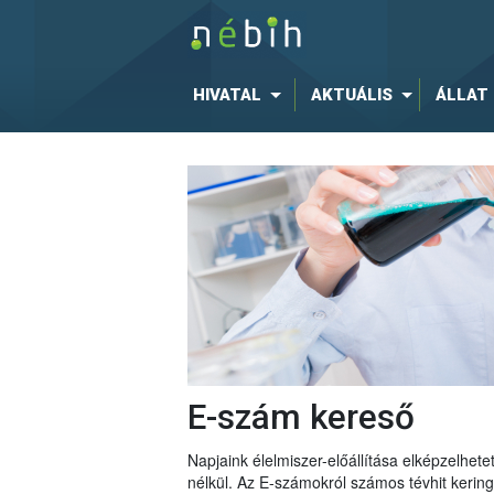
HIVATAL
AKTUÁLIS
ÁLLAT
E-szám kereső
Napjaink élelmiszer-előállítása elképzelhe
nélkül. Az E-számokról számos tévhit keri