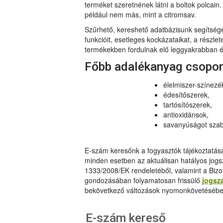
terméket szeretnének látni a boltok polcai
például nem más, mint a citromsav.
Szűrhető, kereshető adatbázisunk segítsé
funkcióit, esetleges kockázataikat, a részlet
termékekben fordulnak elő leggyakrabban és
Főbb adalékanyag csopo
élelmiszer-színezé
édesítőszerek,
tartósítószerek,
antioxidánsok,
savanyúságot szab
E-szám keresőnk a fogyasztók tájékoztatásár
minden esetben az aktuálisan hatályos jog
1333/2008/EK rendeletéből, valamint a Bizo
gondozásában folyamatosan frissülő
jogsz
bekövetkező változások nyomonkövetésébe
E-szám kereső