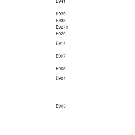
E941
E939
E938
E927b
E920
E914
E907
E905
E904
E903