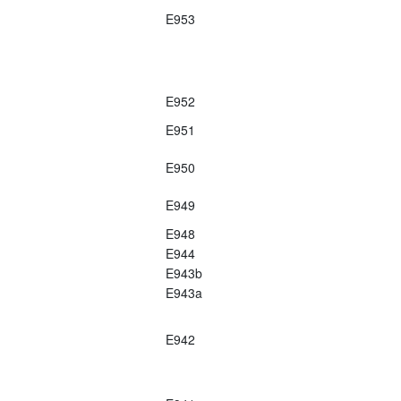
E953
E952
E951
E950
E949
E948
E944
E943b
E943a
E942