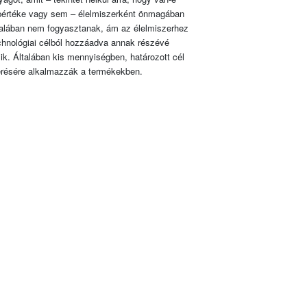
pértéke vagy sem – élelmiszerként önmagában
talában nem fogyasztanak, ám az élelmiszerhez
chnológiai célból hozzáadva annak részévé
lik. Általában kis mennyiségben, határozott cél
érésére alkalmazzák a termékekben.