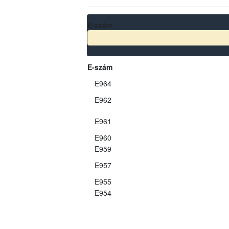
E-szám
E-szám
E964
E962
E961
E960
E959
E957
E955
E954