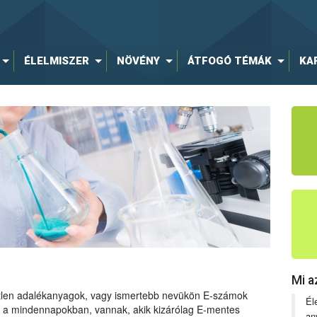
ÉLELMISZER
NÖVÉNY
ÁTFOGÓ TÉMÁK
KA
Mi a
tetlen adalékanyagok, vagy ismertebb nevükön E-számok
Él
ng a mindennapokban, vannak, akik kizárólag E-mentes
an