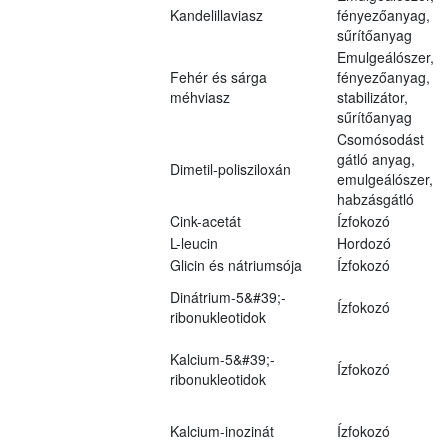
Kandelillaviasz
fényezőanyag,
sűrítőanyag
Emulgeálószer,
Fehér és sárga
fényezőanyag,
méhviasz
stabilizátor,
sűrítőanyag
Csomósodást
gátló anyag,
Dimetil-polisziloxán
emulgeálószer,
habzásgátló
Cink-acetát
Ízfokozó
L-leucin
Hordozó
Glicin és nátriumsója
Ízfokozó
Dinátrium-5&#39;-
Ízfokozó
ribonukleotidok
Kalcium-5&#39;-
Ízfokozó
ribonukleotidok
Kalcium-inozinát
Ízfokozó