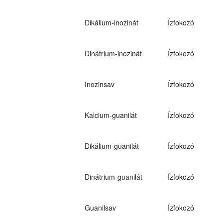
Dikálium-inozinát
Ízfokozó
Dinátrium-inozinát
Ízfokozó
Inozinsav
Ízfokozó
Kalcium-guanilát
Ízfokozó
Dikálium-guanilát
Ízfokozó
Dinátrium-guanilát
Ízfokozó
Guanilsav
Ízfokozó