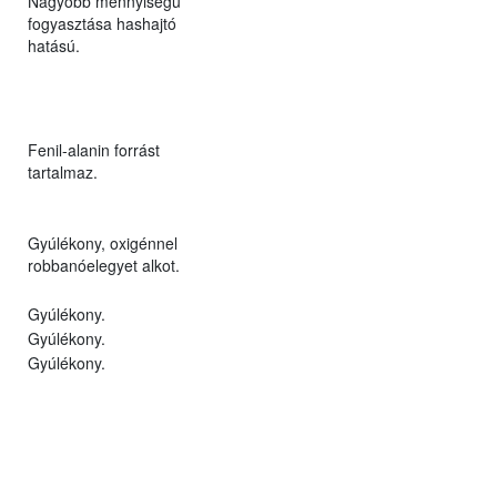
Nagyobb mennyiségű
fogyasztása hashajtó
hatású.
Fenil-alanin forrást
tartalmaz.
Gyúlékony, oxigénnel
robbanóelegyet alkot.
Gyúlékony.
Gyúlékony.
Gyúlékony.