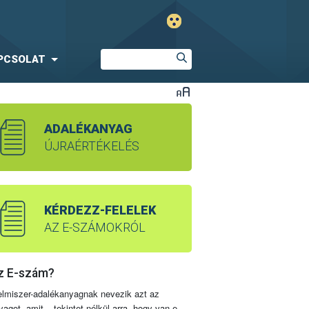
PCSOLAT
ADALÉKANYAG
ÚJRAÉRTÉKELÉS
KÉRDEZZ-FELELEK
AZ E-SZÁMOKRÓL
z E-szám?
elmiszer-adalékanyagnak nevezik azt az
yagot, amit – tekintet nélkül arra, hogy van-e