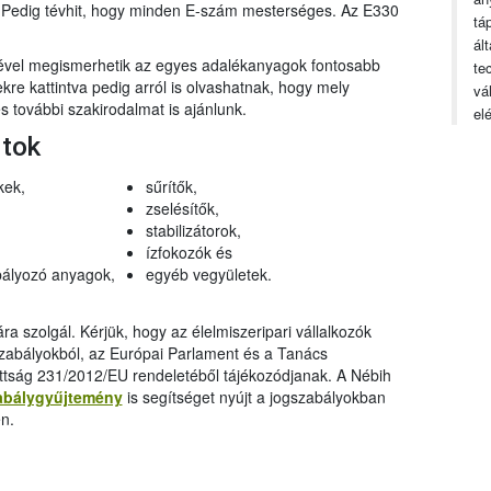
n. Pedig tévhit, hogy minden E-szám mesterséges. Az E330
tá
ál
gével megismerhetik az egyes adalékanyagok fontosabb
te
ekre kattintva pedig arról is olvashatnak, hogy mely
vá
 további szakirodalmat is ajánlunk.
el
rtok
kek,
sűrítők,
zselésítők,
stabilizátorok,
ízfokozók és
ályozó anyagok,
egyéb vegyületek.
a szolgál. Kérjük, hogy az élelmiszeripari vállalkozók
szabályokból, az Európai Parlament és a Tanács
ttság 231/2012/EU rendeletéből tájékozódjanak. A Nébih
abálygyűjtemény
is segítséget nyújt a jogszabályokban
n.