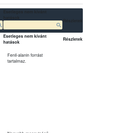
Esetleges nem kívánt
hatások
Részletek
Esetleges nem kívánt
Részletek
hatások
Fenil-alanin forrást
tartalmaz.