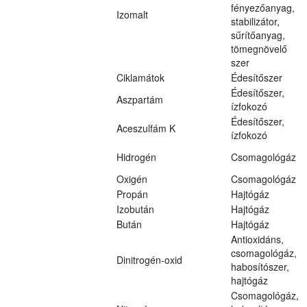
fényezőanyag,
Izomalt
stabilizátor,
sűrítőanyag,
tömegnövelő
szer
Ciklamátok
Édesítőszer
Édesítőszer,
Aszpartám
ízfokozó
Édesítőszer,
Aceszulfám K
ízfokozó
Hidrogén
Csomagológáz
Oxigén
Csomagológáz
Propán
Hajtógáz
Izobután
Hajtógáz
Bután
Hajtógáz
Antioxidáns,
csomagológáz,
Dinitrogén-oxid
habosítószer,
hajtógáz
Csomagológáz,