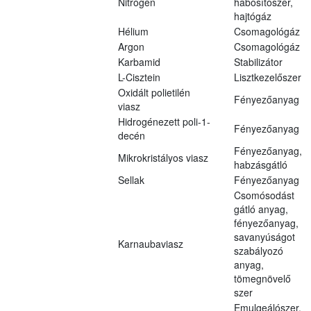
Nitrogén
habosítószer,
hajtógáz
Hélium
Csomagológáz
Argon
Csomagológáz
Karbamid
Stabilizátor
L-Cisztein
Lisztkezelőszer
Oxidált polietilén
Fényezőanyag
viasz
Hidrogénezett poli-1-
Fényezőanyag
decén
Fényezőanyag,
Mikrokristályos viasz
habzásgátló
Sellak
Fényezőanyag
Csomósodást
gátló anyag,
fényezőanyag,
savanyúságot
Karnaubaviasz
szabályozó
anyag,
tömegnövelő
szer
Emulgeálószer,