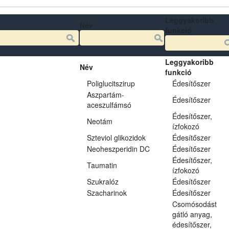
Leggyakoribb
Név
funkció
Leggyakoribb
Név
funkció
Poliglucitszirup
Édesítőszer
Aszpartám-
Édesítőszer
aceszulfámsó
Édesítőszer,
Neotám
ízfokozó
Szteviol glikozidok
Édesítőszer
Neoheszperidin DC
Édesítőszer
Édesítőszer,
Taumatin
ízfokozó
Szukralóz
Édesítőszer
Szacharinok
Édesítőszer
Csomósodást
gátló anyag,
édesítőszer,