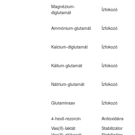
Magnézium-
Ízfokozó
diglutamát
Ammónium-glutamát
Ízfokozó
Kalcium-diglutamát
Ízfokozó
Kálium-glutamát
Ízfokozó
Nátrium-glutamát
Ízfokozó
Glutaminsav
Ízfokozó
4-hexil-rezorcin
Antioxidáns
Vas(II)-laktát
Stabilizátor
Vas(II)-glükonát
Stabilizátor